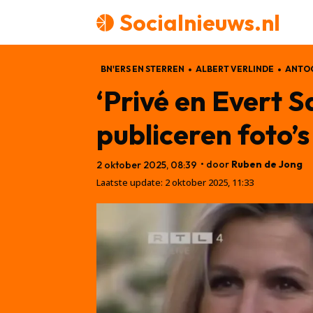
Socialnieuws.nl
BN'ERS EN STERREN
ALBERT VERLINDE
ANTO
‘Privé en Evert S
publiceren foto’s
• door
Ruben de Jong
2 oktober 2025, 08:39
Laatste update:
2 oktober 2025, 11:33