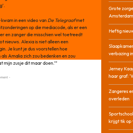
g’.
Grote zorge
Amsterda
é
kwam in een video van
De Telegraaf
met
uitzonderingen op die mediacode, als er een
Heftig nieu
er en zanger die misschien wel toetreedt
oot nieuws. Alexia is niet alleen een
Slaapkamer
n. Je kunt je dus voorstellen hoe
verbazing 
n als Amalia zich zou bedenken en zou
t mijn zusje dit maar doen.’”
Jerney Kaa
haar graf: 
ement -
Zangeres en
overleden
Sportschool
krijgt tik op