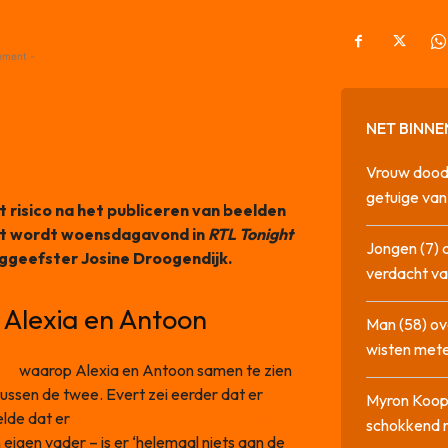
ement -
NET BINNE
Vrouw dood
getuige va
 risico na het publiceren van beelden
Dat wordt woensdagavond in
RTL Tonight
Jongen (7) 
aggeefster Josine Droogendijk.
verdacht va
n Alexia en Antoon
Man (58) ov
wisten mete
o’s
waarop Alexia en Antoon samen te zien
s tussen de twee. Evert zei eerder dat er
Myron Koops
elde dat er
hooguit sprake is van een goede
schokkend 
eigen vader – is er ‘helemaal niets aan de