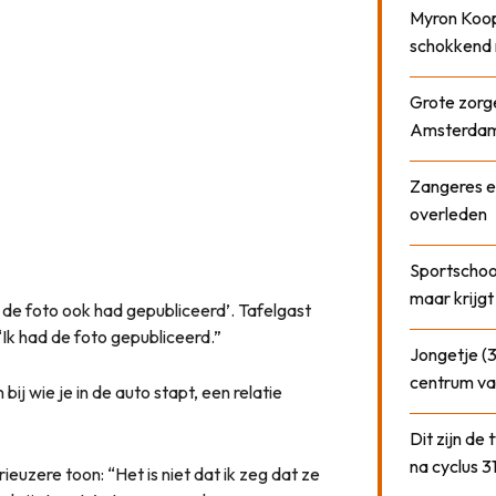
Myron Koops
schokkend 
Grote zorge
Amsterda
Zangeres e
overleden
Sportschool
maar krijgt
j de foto ook had gepubliceerd’. Tafelgast
“Ik had de foto gepubliceerd.”
Jongetje (3
centrum va
bij wie je in de auto stapt, een relatie
Dit zijn de
na cyclus 3
rieuzere toon: “Het is niet dat ik zeg dat ze