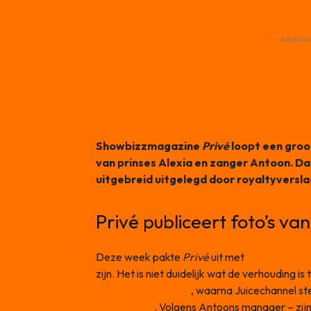
- Advertis
Showbizzmagazine
Privé
loopt een groot
van prinses Alexia en zanger Antoon. 
uitgebreid uitgelegd door royaltyversl
Privé publiceert foto’s va
Deze week pakte
Privé
uit met
de eerste fot
zijn. Het is niet duidelijk wat de verhouding i
‘iets moois opbloeit’
, waarna Juicechannel st
vriendschap
. Volgens Antoons manager – zijn 