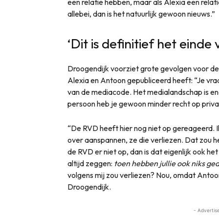
een relatie hebben, maar als Alexia een relat
allebei, dan is het natuurlijk gewoon nieuws.”
‘Dit is definitief het ein
Droogendijk voorziet grote gevolgen voor d
Alexia en Antoon gepubliceerd heeft: “Je vraagt
van de mediacode. Het medialandschap is en
persoon heb je gewoon minder recht op priva
“De RVD heeft hier nog niet op gereageerd. I
over aanspannen, ze die verliezen. Dat zou 
de RVD er niet op, dan is dat eigenlijk ook h
altijd zeggen:
toen hebben jullie ook niks ge
volgens mij zou verliezen? Nou, omdat Antoon 
Droogendijk.
- Advertis