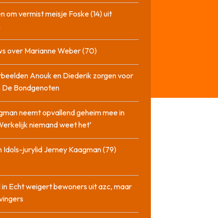
n om vermist meisje Foske (14) uit
m
ws over Marianne Weber (70)
beelden Anouk en Diederik zorgen voor
in De Bondgenoten
gman neemt opvallend geheim mee in
‘Werkelijk niemand weet het’
 Idols-jurylid Jerney Kaagman (79)
 in Echt weigert bewoners uit azc, maar
 vingers