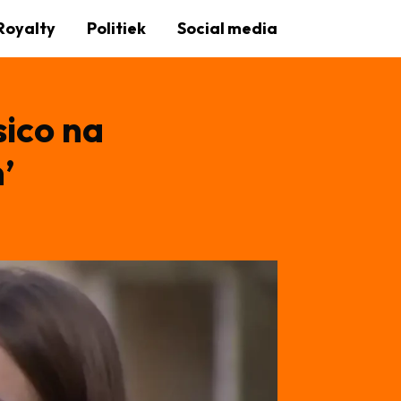
Royalty
Politiek
Social media
sico na
’