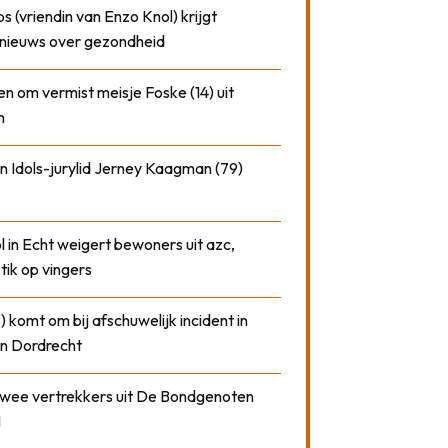
 (vriendin van Enzo Knol) krijgt
nieuws over gezondheid
n om vermist meisje Foske (14) uit
m
n Idols-jurylid Jerney Kaagman (79)
 in Echt weigert bewoners uit azc,
 tik op vingers
) komt om bij afschuwelijk incident in
n Dordrecht
 twee vertrekkers uit De Bondgenoten
1