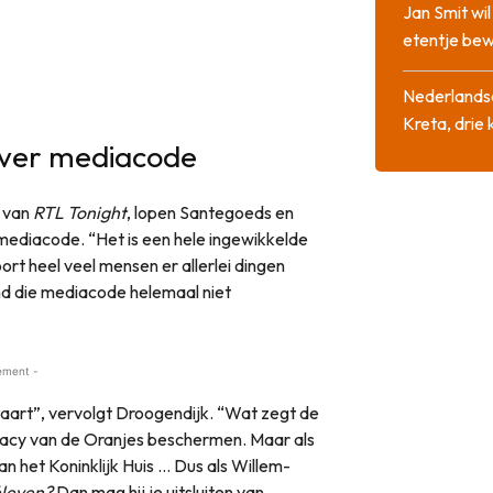
Jan Smit wi
etentje bew
Nederlandse
Kreta, drie
 over mediacode
r van
RTL Tonight
, lopen Santegoeds en
 mediacode. “Het is een hele ingewikkelde
ort heel veel mensen er allerlei dingen
nd die mediacode helemaal niet
ement -
taart”, vervolgt Droogendijk. “Wat zegt de
cy van de Oranjes beschermen. Maar als
van het Koninklijk Huis … Dus als Willem-
éleven?
Dan mag hij je uitsluiten van