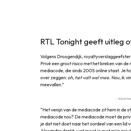
RTL Tonight geeft uitleg
Volgens Droogendijk, royaltyverslaggeefste
Privé een groot risico met het breken van de
mediacode, die sinds 2005 online staat. Je ho
over zeggen:
oh, het valt wel mee.
Nou, ik vi
meevallen.”
- Advertis
“Het venijn van de mediacode zit hem in de s
mediacode nou? De mediacode moet de priva
je dat niet doet naar het oordeel van een lid 
Alexander denkt:
wat moet je met mijn priv