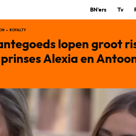
BN’ers
Tv
ON
ROYALTY
antegoeds lopen groot ri
 prinses Alexia en Antoon