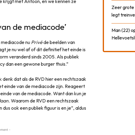
ie krijgt met Antoon, en we kennen ze
Zeer grote
legt treinve
de van de mediacode’
Man (22) op
Hellevoetsl
e mediacode nu
Privé
de beelden van
 je nu wel af of dit definitief het einde is
orm veranderd sinds 2005. Als publiek
cy dan een gewone burger thuis.”
k denk dat als de RVD hier een rechtszaak
het einde van de mediacode zijn. Reageert
et einde van de mediacode. Want dan kun je
daan.
Waarom de RVD een rechtszaak
dus ook een publiek figuur is en je”, aldus
ement -