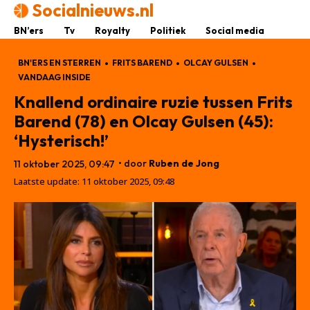
Socialnieuws.nl
BN’ers
Tv
Royalty
Politiek
Social media
BN'ERS EN STERREN
FRITS BAREND
OLCAY GULSEN
VANDAAG INSIDE
Knallend ordinaire ruzie tussen Frits
Barend (78) en Olcay Gulsen (45):
‘Hysterisch!’
• door
Ruben de Jong
11 oktober 2025, 09:47
Laatste update:
11 oktober 2025, 09:48