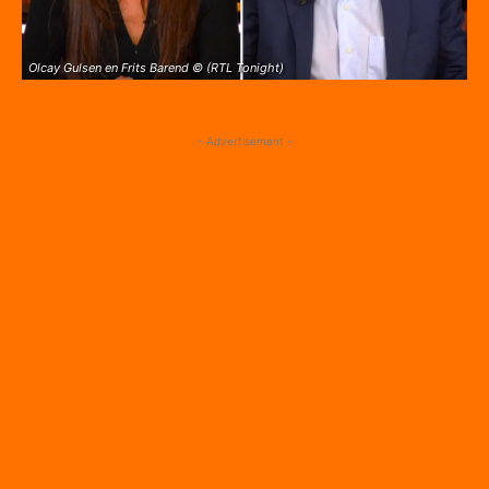
Olcay Gulsen en Frits Barend © (RTL Tonight)
- Advertisement -