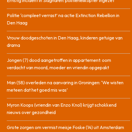
Ernstig incident in Slagharen: politiehelikopter ingezet
Politie ‘compleet verrast’ na actie Extinction Rebellion in
Den Haag
Vrouw doodgeschoten in Den Haag, kinderen getuige van
drama
Jongen (7) dood aangetroffen in appartement: oom
verdacht van moord, moeder en vriendin opgepakt
Man (58) overleden na aanvaring in Groningen: ‘We wisten
meteen dat het goed mis was’
Myron Koops (vriendin van Enzo Knol) krijgt schokkend
nieuws over gezondheid
Grote zorgen om vermist meisje Foske (14) uit Amsterdam