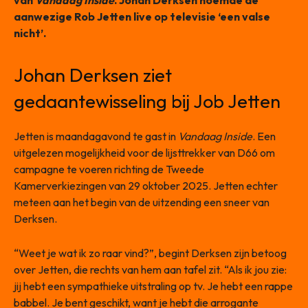
van
Vandaag Inside
. Johan Derksen noemde de
aanwezige Rob Jetten live op televisie ‘een valse
nicht’.
Johan Derksen ziet
gedaantewisseling bij Job Jetten
Jetten is maandagavond te gast in
Vandaag Inside
. Een
uitgelezen mogelijkheid voor de lijsttrekker van D66 om
campagne te voeren richting de Tweede
Kamerverkiezingen van 29 oktober 2025. Jetten echter
meteen aan het begin van de uitzending een sneer van
Derksen.
“Weet je wat ik zo raar vind?”, begint Derksen zijn betoog
over Jetten, die rechts van hem aan tafel zit. “Als ik jou zie:
jij hebt een sympathieke uitstraling op tv. Je hebt een rappe
babbel. Je bent geschikt, want je hebt die arrogante