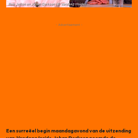
Rob Jetten en Johan Derksen (© Vandaag Inside)
- Advertisement -
Een surreëel begin maandagavond van de uitzending