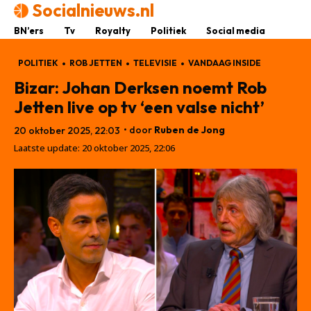
Socialnieuws.nl
BN’ers
Tv
Royalty
Politiek
Social media
POLITIEK
ROB JETTEN
TELEVISIE
VANDAAG INSIDE
Bizar: Johan Derksen noemt Rob
Jetten live op tv ‘een valse nicht’
• door
Ruben de Jong
20 oktober 2025, 22:03
Laatste update:
20 oktober 2025, 22:06