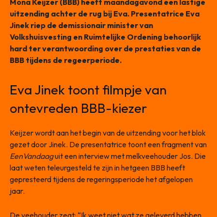
Mona Keijzer (BBB) heeft maandagavond een lastige
uitzending achter de rug bij Eva. Presentatrice Eva
Jinek riep de demissionair minister van
Volkshuisvesting en Ruimtelijke Ordening behoorlijk
hard ter verantwoording over de prestaties van de
BBB tijdens de regeerperiode.
Eva Jinek toont filmpje van
ontevreden BBB-kiezer
Keijzer wordt aan het begin van de uitzending voor het blok
gezet door Jinek. De presentatrice toont een fragment van
EenVandaag
uit een interview met melkveehouder Jos. Die
laat weten teleurgesteld te zijn in hetgeen BBB heeft
gepresteerd tijdens de regeringsperiode het afgelopen
jaar.
De veehouder zegt: “Ik weet niet wat ze geleverd hebben.