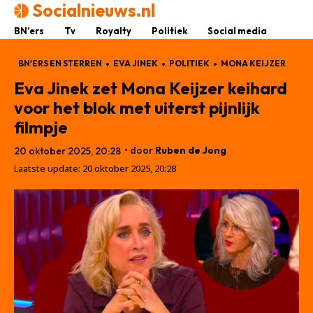
Socialnieuws.nl
BN’ers
Tv
Royalty
Politiek
Social media
BN'ERS EN STERREN
EVA JINEK
POLITIEK
MONA KEIJZER
Eva Jinek zet Mona Keijzer keihard
voor het blok met uiterst pijnlijk
filmpje
• door
Ruben de Jong
20 oktober 2025, 20:28
Laatste update:
20 oktober 2025, 20:28