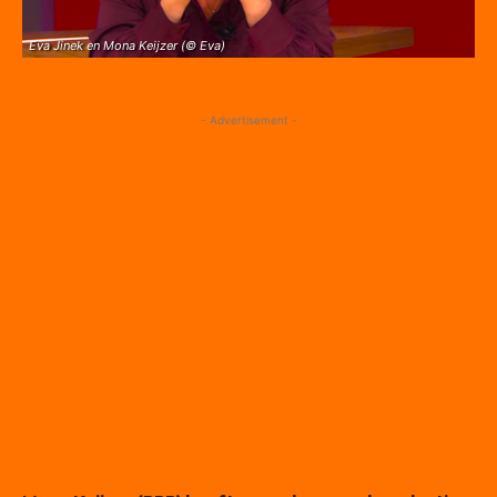
Eva Jinek en Mona Keijzer (© Eva)
- Advertisement -