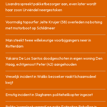
Lisandra spreekt pakketbezorger aan, even later wordt
haar zoon Urviëndel neergestoken
Voormalig topsurfer Jelte Kruijer (58) overleden na botsing
met motorboot op Schildmeer
Man steekt twee willekeurige voorbijgangers neer in
Rotterdam
Yakaira De Los Santos doodgeschoten in eigen woning Den
Haag, echtgenoot Peter (42) aangehouden
Vreselijk incident in Walibi: bezoeker raakt lichaamsdeel
kwijt
Ernstig incident in Slagharen: politiehelikopter ingezet
Politie ‘compleet verrast’ na actie Extinction Rebellion in