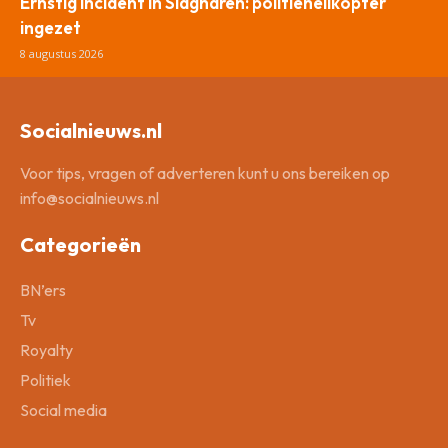
Ernstig incident in Slagharen: politiehelikopter
ingezet
8 augustus 2026
Socialnieuws.nl
Voor tips, vragen of adverteren kunt u ons bereiken op
info@socialnieuws.nl
Categorieën
BN’ers
Tv
Royalty
Politiek
Social media