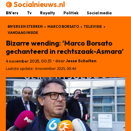
Socialnieuws.nl
BN’ers
Tv
Royalty
Politiek
Social media
BN'ERS EN STERREN
MARCO BORSATO
TELEVISIE
VANDAAG INSIDE
Bizarre wending: ‘Marco Borsato
gechanteerd in rechtszaak-Asmara’
• door
Jesse Scholten
4 november 2025, 00:31
Laatste update:
4 november 2025, 00:44