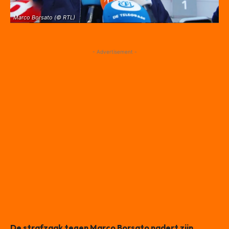
Marco Borsato (© RTL)
- Advertisement -
De strafzaak tegen Marco Borsato nadert zijn