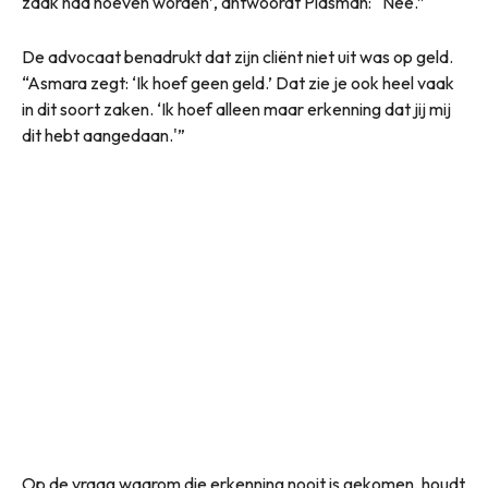
zaak had hoeven worden’, antwoordt Plasman: “Nee.”
De advocaat benadrukt dat zijn cliënt niet uit was op geld.
“Asmara zegt: ‘Ik hoef geen geld.’ Dat zie je ook heel vaak
in dit soort zaken. ‘Ik hoef alleen maar erkenning dat jij mij
dit hebt aangedaan.'”
Op de vraag waarom die erkenning nooit is gekomen, houdt