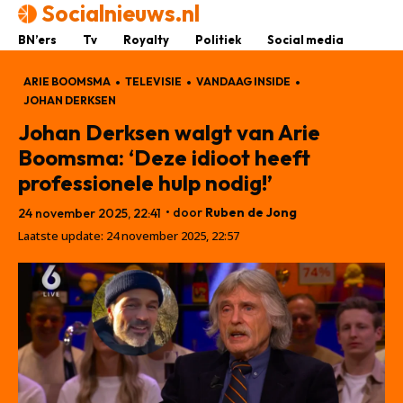
Socialnieuws.nl
BN’ers
Tv
Royalty
Politiek
Social media
ARIE BOOMSMA
TELEVISIE
VANDAAG INSIDE
JOHAN DERKSEN
Johan Derksen walgt van Arie
Boomsma: ‘Deze idioot heeft
professionele hulp nodig!’
• door
Ruben de Jong
24 november 2025, 22:41
Laatste update:
24 november 2025, 22:57