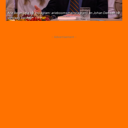
Arie Boomsma (© Instagram: arieboomsmainstagram) en Johan Derksen (©
Vandaag Inside)
- Advertisement -