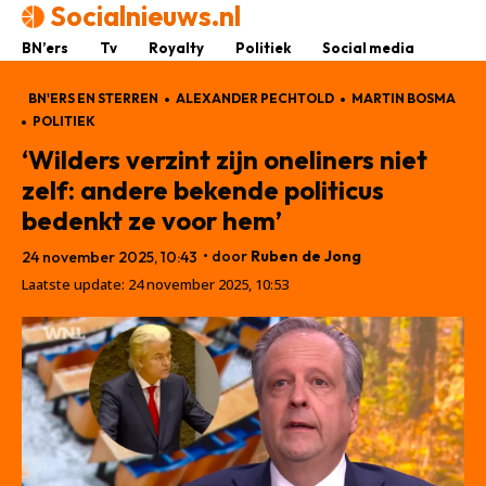
Socialnieuws.nl
BN’ers
Tv
Royalty
Politiek
Social media
BN'ERS EN STERREN
ALEXANDER PECHTOLD
MARTIN BOSMA
POLITIEK
‘Wilders verzint zijn oneliners niet
zelf: andere bekende politicus
bedenkt ze voor hem’
• door
Ruben de Jong
24 november 2025, 10:43
Laatste update:
24 november 2025, 10:53