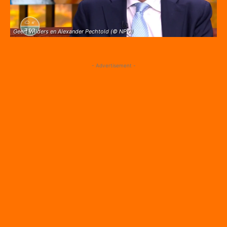
Geert Wilders en Alexander Pechtold (© NPO)
- Advertisement -