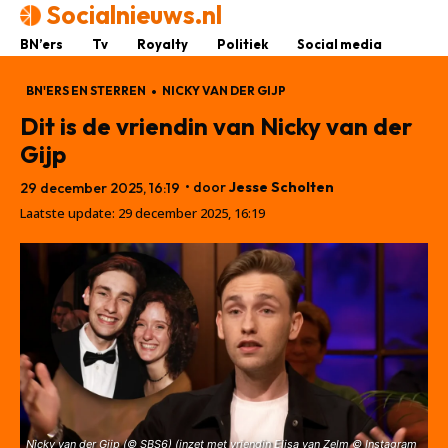
Socialnieuws.nl
BN’ers
Tv
Royalty
Politiek
Social media
BN'ERS EN STERREN
NICKY VAN DER GIJP
Dit is de vriendin van Nicky van der
Gijp
• door
Jesse Scholten
29 december 2025, 16:19
Laatste update:
29 december 2025, 16:19
Nicky van der Gijp (© SBS6) (inzet met vriendin Elisa van Zelm © Instagram