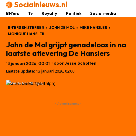
Socialnieuws.nl
BN’ers
Tv
Royalty
Politiek
Social media
BN'ERS EN STERREN
JOHN DE MOL
MIKE HANSLER
MONIQUE HANSLER
John de Mol grijpt genadeloos in na
laatste aflevering De Hanslers
• door
Jesse Scholten
13 januari 2026, 00:01
Laatste update:
13 januari 2026, 02:00
John de Mol (© Talpa)
- Advertisement -