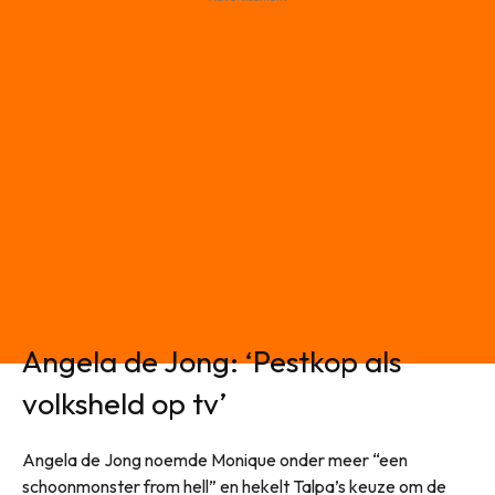
Angela de Jong: ‘Pestkop als
volksheld op tv’
Angela de Jong noemde Monique onder meer “een
schoonmonster from hell” en hekelt Talpa’s keuze om de