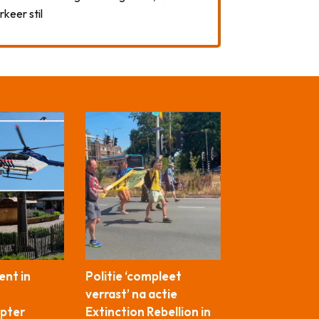
rkeer stil
ent in
Politie ‘compleet
verrast’ na actie
opter
Extinction Rebellion in