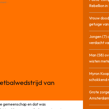
ement -
Rebellion i
Vrouw dood
getuige va
Jongen (7) 
verdacht va
Man (58) ov
wisten mete
Myron Koops
schokkend 
etbalwedstrijd van
Grote zorge
Amsterda
se gemeenschap en dat was