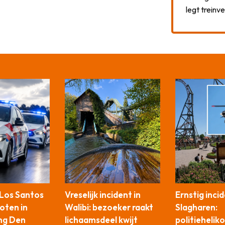
legt treinve
 Los Santos
Vreselijk incident in
Ernstig incid
oten in
Walibi: bezoeker raakt
Slagharen:
ng Den
lichaamsdeel kwijt
politiehelik