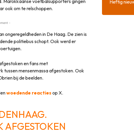
d. Marokkaanse voetbalsupporters gingen
Heftig nieu
aar ook om te relschoppen.
ement -
an ongeregeldheden in De Haag. De zien is
dende politiebus schopt. Ook werd er
voertuigen.
afgestoken en fans met
erk tussen mensenmassa afgestoken. Ook
Obrien bij de beelden.
len
woedende reacties
op X.
DENHAAG
.
K AFGESTOKEN