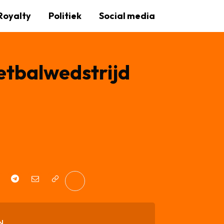
Royalty
Politiek
Social media
etbalwedstrijd
N