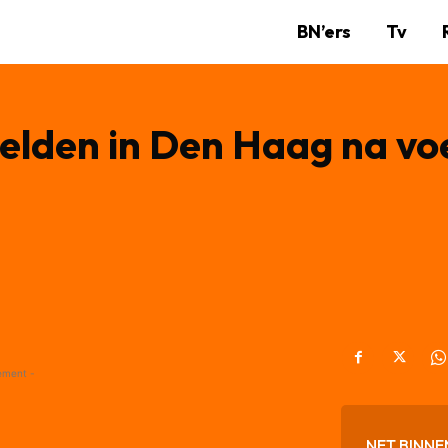
BN’ers
Tv
elden in Den Haag na vo
ement -
NET BINNE