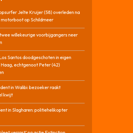
opsurfer Jelte Kruijer (58) overleden na
t motorboot op Schildmeer
twee willekeurige voorbijgangers neer
m
Los Santos doodgeschoten in eigen
 Haag, echtgenoot Peter (42)
en
cident in Walibi: bezoeker raakt
l kwijt
dent in Slagharen: politiehelikopter
pleet verrast’ na actie Extinction