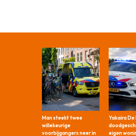
Man steekt twee
Yakaira De
willekeurige
doodgesch
voorbijgangers neer in
eigen woni