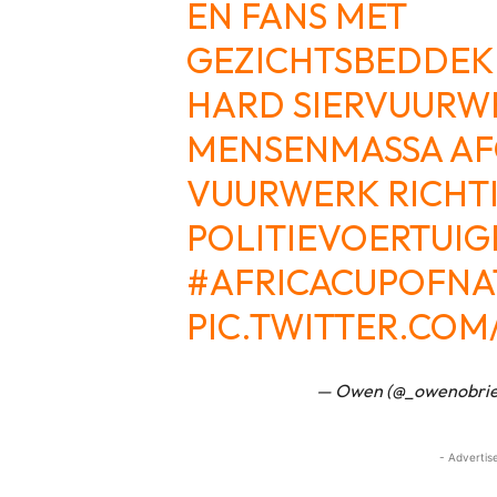
EN FANS MET
GEZICHTSBEDDEK
HARD SIERVUURW
MENSENMASSA AF
VUURWERK RICHT
POLITIEVOERTUIG
#AFRICACUPOFNA
PIC.TWITTER.COM
— Owen (@_owenobri
- Advertis