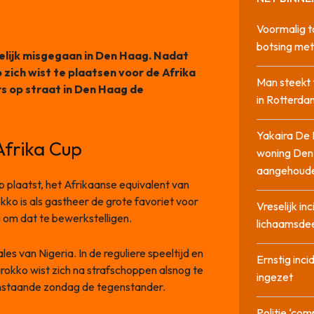
Voormalig t
botsing me
lijk misgegaan in Den Haag. Nadat
zich wist te plaatsen voor de Afrika
Man steekt 
 op straat in Den Haag de
in Rotterda
Yakaira De 
Afrika Cup
woning Den
aangehoud
 plaatst, het Afrikaanse equivalent van
ko is als gastheer de grote favoriet voor
Vreselijk in
g om dat te bewerkstelligen.
lichaamsdee
s van Nigeria. In de reguliere speeltijd en
Ernstig inci
rokko wist zich na strafschoppen alsnog te
ingezet
aanstaande zondag de tegenstander.
Politie ‘com