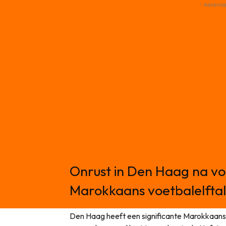
- Advertis
Onrust in Den Haag na vo
Marokkaans voetbalelftal
Den Haag heeft een significante Marokkaan