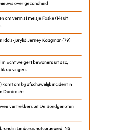
nieuws over gezondheid
n om vermist meisje Foske (14) uit
m
n Idols-jurylid Jerney Kaagman (79)
 in Echt weigert bewoners uit azc,
 tik op vingers
) komt om bij afschuwelijk incident in
n Dordrecht
 twee vertrekkers uit De Bondgenoten
1
 brand in Limburgs natuurgebied; NS