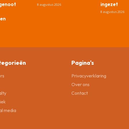
tgenoot
ingezet
8 augustus 2026
8 augustus 2026
en
tegorieën
Pagina's
rs
Privacyverklaring
Over ons
lty
Contact
tiek
al media