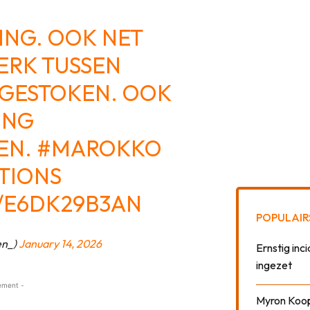
ING. OOK NET
ERK TUSSEN
GESTOKEN. OOK
ING
EN.
#MAROKKO
TIONS
/E6DK29B3AN
POPULAIR
en_)
January 14, 2026
Ernstig inci
ingezet
ement -
Myron Koops