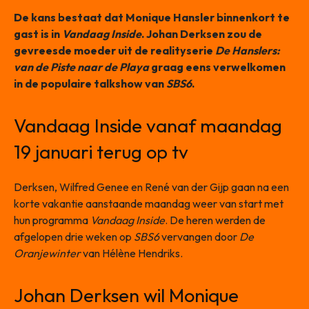
De kans bestaat dat Monique Hansler binnenkort te
gast is in
Vandaag Inside
. Johan Derksen zou de
gevreesde moeder uit de realityserie
De Hanslers:
van de Piste naar de Playa
graag eens verwelkomen
in de populaire talkshow van
SBS6
.
Vandaag Inside vanaf maandag
19 januari terug op tv
Derksen, Wilfred Genee en René van der Gijp gaan na een
korte vakantie aanstaande maandag weer van start met
hun programma
Vandaag Inside
. De heren werden de
afgelopen drie weken op
SBS6
vervangen door
De
Oranjewinter
van Hélène Hendriks.
Johan Derksen wil Monique