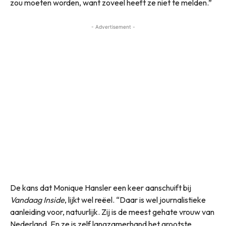
zou moeten worden, want zoveel heeft ze niet te melden.”
- Advertisement -
De kans dat Monique Hansler een keer aanschuift bij
Vandaag Inside
, lijkt wel reëel. “Daar is wel journalistieke
aanleiding voor, natuurlijk. Zij is de meest gehate vrouw van
Nederland. En ze is zelf langzamerhand het grootste