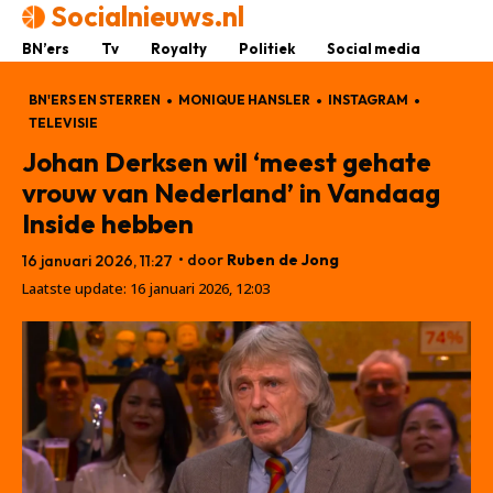
Socialnieuws.nl
BN’ers
Tv
Royalty
Politiek
Social media
BN'ERS EN STERREN
MONIQUE HANSLER
INSTAGRAM
TELEVISIE
Johan Derksen wil ‘meest gehate
vrouw van Nederland’ in Vandaag
Inside hebben
• door
Ruben de Jong
16 januari 2026, 11:27
Laatste update:
16 januari 2026, 12:03