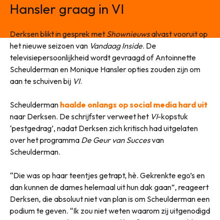
Hansler graag in VI
Derksen blikt in gesprek met
Shownieuws
alvast vooruit op
het nieuwe seizoen van
Vandaag Inside
. De
televisiepersoonlijkheid wordt gevraagd of Antoinnette
Scheulderman en Monique Hansler opties zouden zijn om
aan te schuiven bij
VI
.
Scheulderman
haalde onlangs op social media hard uit
naar Derksen. De schrijfster verweet het
VI
-kopstuk
‘pestgedrag’, nadat Derksen zich kritisch had uitgelaten
over het programma
De Geur van Succes
van
Scheulderman.
“Die was op haar teentjes getrapt, hè. Gekrenkte ego’s en
dan kunnen de dames helemaal uit hun dak gaan”, reageert
Derksen, die absoluut niet van plan is om Scheulderman een
podium te geven. “Ik zou niet weten waarom zij uitgenodigd