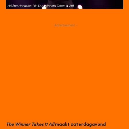
Hélène Hendriks (© The Winners Takes It All)
- Advertisement -
The Winner Takes It All
maakt zaterdagavond