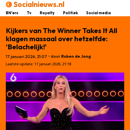
Socialnieuws.nl
BN’ers
Tv
Royalty
Politiek
Social media
Kijkers van The Winner Takes It All
klagen massaal over hetzelfde:
‘Belachelijk!’
• door
Ruben de Jong
17 januari 2026, 21:07
Laatste update:
17 januari 2026, 21:18