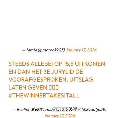
— MmM (@marco1903)
January 17, 2026
STEEDS ALLEBEI OP 15,5 UITKOMEN
EN DAN HET 3E JURYLID DE
VOORAFGESPROKEN, UITSLAG
LATEN GEVEN 🤷🏼‍♀️
#THEWINNERTAKESITALL
— Evelien🦞🚜⚽️🥎🏎🇳🇱🇬🇧🎗😻🎉 (@Evaatje59)
January 17, 2026