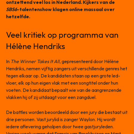
ontzettend veel los in Nederland. Kijkers van de
SBS6
-talentenshow klagen online massaal over
hetzelfde.
Veel kritiek op programma van
Hélène Hendriks
In
The Winner Takes It All
, gepresenteerd door Hélène
Hendriks, nemen vijftig zangers uit verschillende genres het
tegen elkaar op. De kandidaten staan op een grote led-
vloer, elk op hun eigen vlak met een songtitel onder hun
voeten. De kandidaat bepaalt wie van de aangrenzende
vlakken hij of zij uitdaagt voor een zangduel.
De battles worden beoordeeld door een jury die bestaat uit
drie personen. Vast jurylid is zanger Waylon. Hij wordt
iedere aflevering geholpen door twee gastjuryleden.
Vorige week waren dat Francis van Broekhuizen en Mart