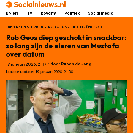
Socialnieuws.nl
BN’ers
Tv
Royalty
Politiek
Social media
BN'ERS EN STERREN
ROB GEUS
DE HYGIËNEPOLITIE
Rob Geus diep geschokt in snackbar:
zo lang zijn de eieren van Mustafa
over datum
• door
Ruben de Jong
19 januari 2026, 21:17
Laatste update:
19 januari 2026, 21:36