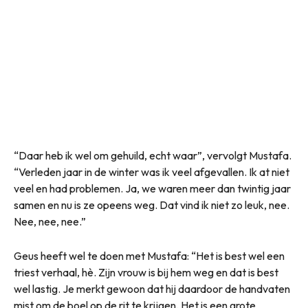
“Daar heb ik wel om gehuild, echt waar”, vervolgt Mustafa.
“Verleden jaar in de winter was ik veel afgevallen. Ik at niet
veel en had problemen. Ja, we waren meer dan twintig jaar
samen en nu is ze opeens weg. Dat vind ik niet zo leuk, nee.
Nee, nee, nee.”
Geus heeft wel te doen met Mustafa: “Het is best wel een
triest verhaal, hè. Zijn vrouw is bij hem weg en dat is best
wel lastig. Je merkt gewoon dat hij daardoor de handvaten
mist om de boel op de rit te krijgen. Het is een grote