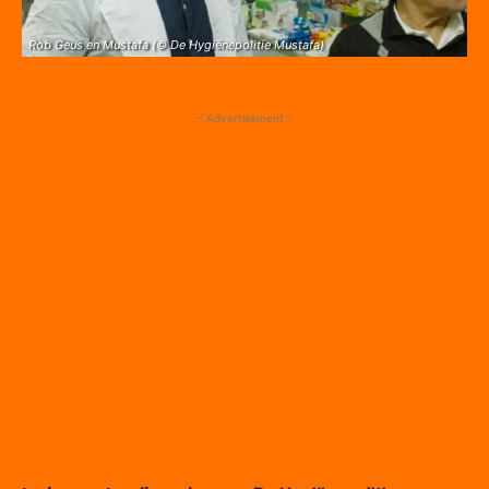
Rob Geus en Mustafa (© De Hygiënepolitie Mustafa)
- Advertisement -