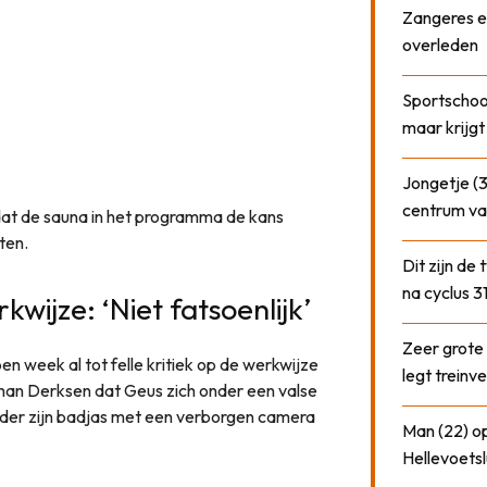
Zangeres e
overleden
Sportschool
maar krijgt
Jongetje (3
centrum va
 dat de sauna in het programma de kans
ten.
Dit zijn de
na cyclus 3
ijze: ‘Niet fatsoenlijk’
Zeer grote
 week al tot felle kritiek op de werkwijze
legt treinve
han Derksen dat Geus zich onder een valse
der zijn badjas met een verborgen camera
Man (22) op
Hellevoetsl