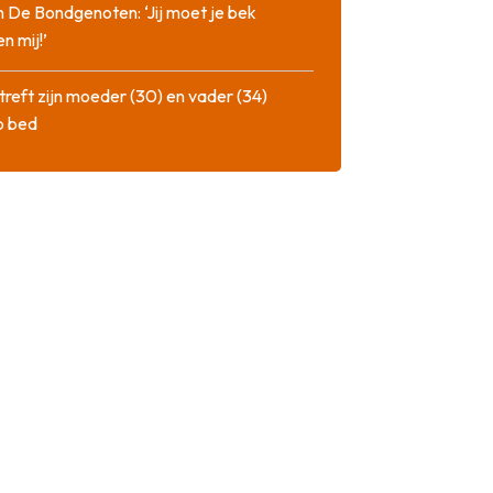
n De Bondgenoten: ‘Jij moet je bek
n mij!’
treft zijn moeder (30) en vader (34)
p bed