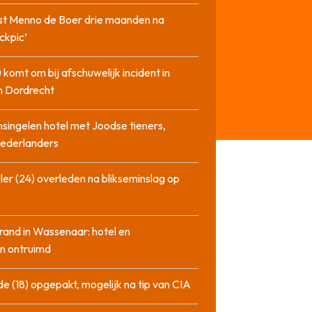
st Menno de Boer drie maanden na
ckpic’
 komt om bij afschuwelijk incident in
n Dordrecht
singelen hotel met Joodse tieners,
Nederlanders
ler (24) overleden na blikseminslag op
rand in Wassenaar: hotel en
n ontruimd
de (18) opgepakt, mogelijk na tip van CIA