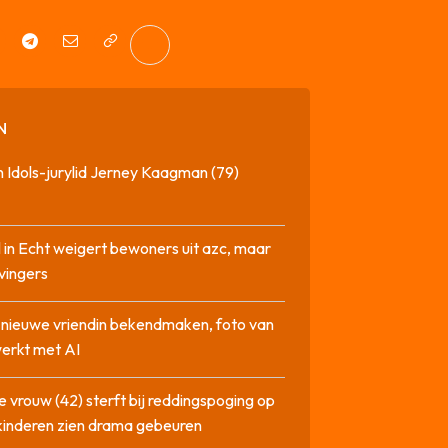
N
 Idols-jurylid Jerney Kaagman (79)
 in Echt weigert bewoners uit azc, maar
 vingers
l nieuwe vriendin bekendmaken, foto van
erkt met AI
 vrouw (42) sterft bij reddingspoging op
 kinderen zien drama gebeuren