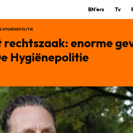
BN’ers
Tv
E HYGIËNEPOLITIE
t rechtszaak: enorme gev
 Hygiënepolitie