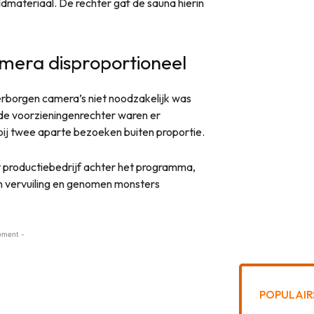
dmateriaal. De rechter gaf de sauna hierin
mera disproportioneel
erborgen camera’s niet noodzakelijk was
 de voorzieningenrechter waren er
bij twee aparte bezoeken buiten proportie.
 productiebedrijf achter het programma,
n vervuiling en genomen monsters
ement -
POPULAIR