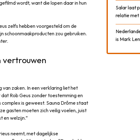
gefilmd wordt, want die lopen daar in hun
Salar laat 
relatie me
eus zelfs hebben voorgesteld om de
Nederlander
a zijn schoonmaakproducten zou gebruiken.
is Mark Len
ter.
n vertrouwen
an zaken. In een verklaring liet het
st dat Rob Geus zonder toestemming en
s complex is geweest. Sauna Drôme staat
e gasten moeten zich veilig voelen, juist
t en welzijn.”
rieus neemt, met dagelijkse