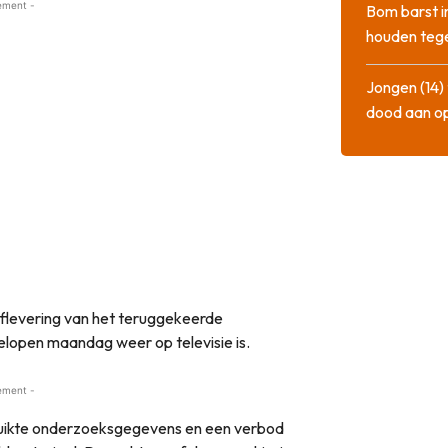
ement -
Bom barst i
houden tege
Jongen (14) 
dood aan o
flevering van het teruggekeerde
gelopen maandag weer op televisie is.
ement -
ruikte onderzoeksgegevens en een verbod