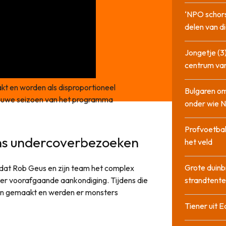
‘NPO schor
delen van di
Jongetje (3)
centrum va
t en worden als disproportioneel
Bulgaren om
nieuwe seizoen van het programma
onder wie 
Profvoetbal
ens undercoverbezoeken
het veld
Grote duinb
dat Rob Geus en zijn team het complex
r voorafgaande aankondiging. Tijdens die
strandtente
n gemaakt en werden er monsters
Tiener uit E