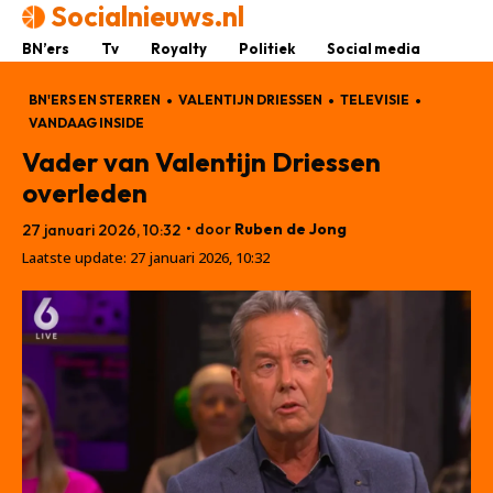
Socialnieuws.nl
BN’ers
Tv
Royalty
Politiek
Social media
BN'ERS EN STERREN
VALENTIJN DRIESSEN
TELEVISIE
VANDAAG INSIDE
Vader van Valentijn Driessen
overleden
• door
Ruben de Jong
27 januari 2026, 10:32
Laatste update:
27 januari 2026, 10:32