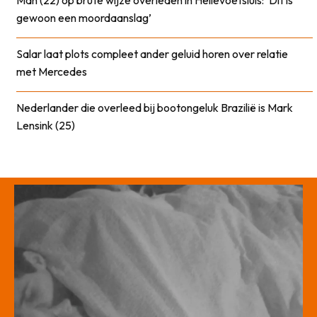
Man (22) op brute wijze overleden in Hellevoetsluis: ‘Dit is
gewoon een moordaanslag’
Salar laat plots compleet ander geluid horen over relatie
met Mercedes
Nederlander die overleed bij bootongeluk Brazilië is Mark
Lensink (25)