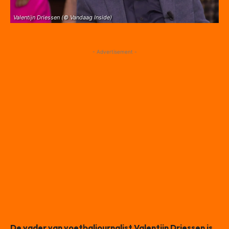
Valentijn Driessen (© Vandaag Inside)
- Advertisement -
De vader van voetbaljournalist Valentijn Driessen is