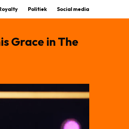
Royalty
Politiek
Social media
nis Grace in The