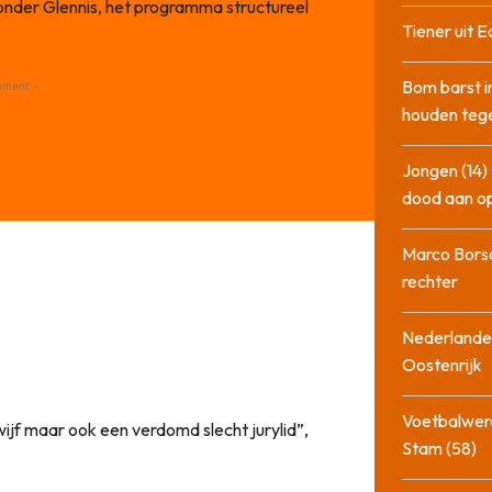
jzonder Glennis, het programma structureel
Tiener uit E
Bom barst i
ement -
houden tege
Jongen (14) 
dood aan o
Marco Bors
rechter
Nederlander
Oostenrijk
Voetbalwere
swijf maar ook een verdomd slecht jurylid”,
Stam (58)