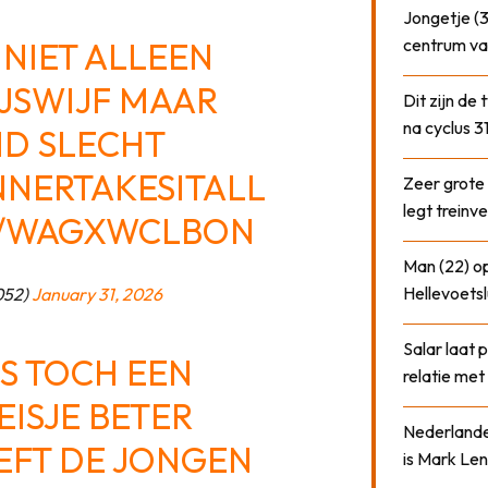
Jongetje (3
centrum va
 NIET ALLEEN
IJSWIJF MAAR
Dit zijn de
na cyclus 3
D SLECHT
NERTAKESITALL
Zeer grote
legt treinve
M/WAGXWCLBON
Man (22) op
Hellevoetsl
052)
January 31, 2026
Salar laat 
IS TOCH EEN
relatie me
EISJE BETER
Nederlander
EFT DE JONGEN
is Mark Len