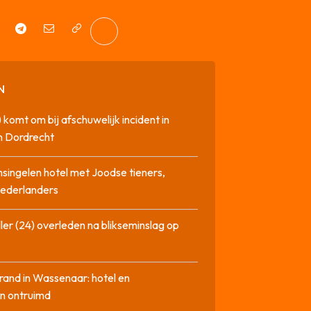
N
 komt om bij afschuwelijk incident in
n Dordrecht
singelen hotel met Joodse tieners,
Nederlanders
ler (24) overleden na blikseminslag op
rand in Wassenaar: hotel en
n ontruimd