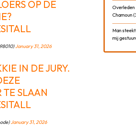
LOERS OP DE
Overleden N
ME?
Chamoun (
SITALL
Man steekt 
mij gestuu
s98010)
January 31, 2026
IE IN DE JURY.
DEZE
 TE SLAAN
SITALL
oode)
January 31, 2026