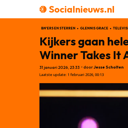
Socialnieuws.nl
BN'ERS EN STERREN
GLENNIS GRACE
TELEVIS
Kijkers gaan hele
Winner Takes It A
• door
Jesse Scholten
31 januari 2026, 23:33
Laatste update:
1 februari 2026, 00:13