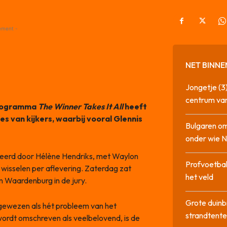
ement -
NET BINNE
Jongetje (3)
centrum va
programma
The Winner Takes It All
heeft
s van kijkers, waarbij vooral Glennis
Bulgaren om
onder wie 
teerd door Hélène Hendriks, met Waylon
Profvoetbal
 wisselen per aflevering. Zaterdag zat
het veld
n Waardenburg in de jury.
Grote duinb
gewezen als hét probleem van het
strandtente
rdt omschreven als veelbelovend, is de