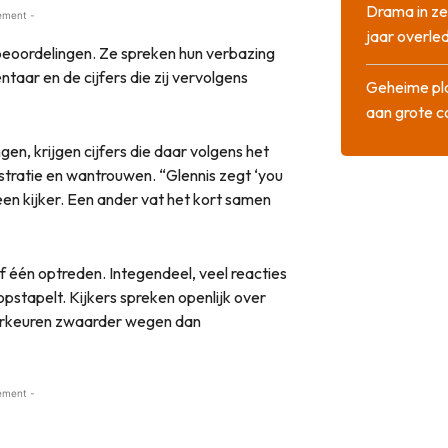
Drama in ze
ement -
jaar overle
 beoordelingen. Ze spreken hun verbazing
taar en de cijfers die zij vervolgens
Geheime pla
aan grote 
en, krijgen cijfers die daar volgens het
rustratie en wantrouwen. “Glennis zegt ‘you
t een kijker. Een ander vat het kort samen
f één optreden. Integendeel, veel reacties
pstapelt. Kijkers spreken openlijk over
voorkeuren zwaarder wegen dan
ement -