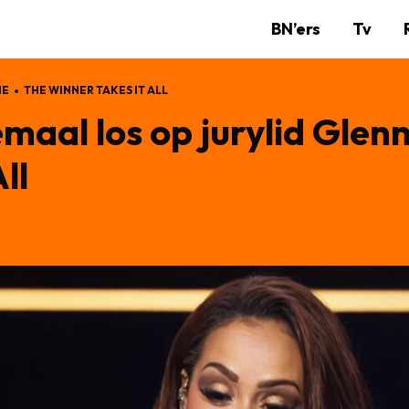
BN’ers
Tv
IE
THE WINNER TAKES IT ALL
maal los op jurylid Glen
ll