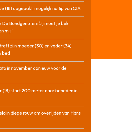
de (18) opgepakt, mogelijk na tip van CIA
n De Bondgenoten: ‘Jij moet je bek
n mij!’
treft zijn moeder (30) en vader (34)
p bed
ato in november opnieuw voor de
 (18) stort 200 meter naar beneden in
ld in diepe rouw om overlijden van Hans