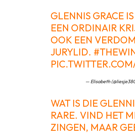
GLENNIS GRACE IS
EEN ORDINAIR KR
OOK EEN VERDOM
JURYLID.
#THEWIN
PIC.TWITTER.CO
— Elisabeth (@liesje38
WAT IS DIE GLENN
RARE. VIND HET M
ZINGEN, MAAR GE