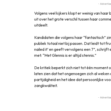
- Advertis
Volgens veel kijkers klopt er weinig van haar
uit over het grote verschil tussen haar commen
uitdeelt.
Kandidaten die volgens haar “fantastisch” zing
publiek totaal niet bij passen. Dat leidt tot f
nailed it’ en geeft vervolgens een 7”, schrijf
met: “Met Glennis is er altijd stennis.”
De kritiek beperkt zich niet tot één moment o
laten zien dat het ongenoegen zich al weken o
partijdigheid en het idee dat persoonlijke 
zangkwaliteit.
- Advertis