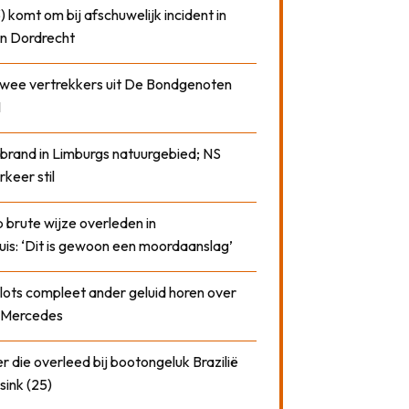
) komt om bij afschuwelijk incident in
n Dordrecht
 twee vertrekkers uit De Bondgenoten
1
 brand in Limburgs natuurgebied; NS
rkeer stil
 brute wijze overleden in
uis: ‘Dit is gewoon een moordaanslag’
plots compleet ander geluid horen over
t Mercedes
 die overleed bij bootongeluk Brazilië
sink (25)