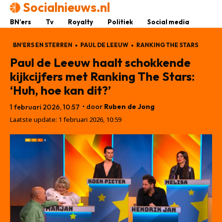
Socialnieuws.nl
BN’ers
Tv
Royalty
Politiek
Social media
BN'ERS EN STERREN
PAUL DE LEEUW
RANKING THE STARS
Paul de Leeuw haalt schokkende
kijkcijfers met Ranking The Stars:
‘Huh, hoe kan dit?’
• door
Ruben de Jong
1 februari 2026, 10:57
Laatste update:
1 februari 2026, 10:59