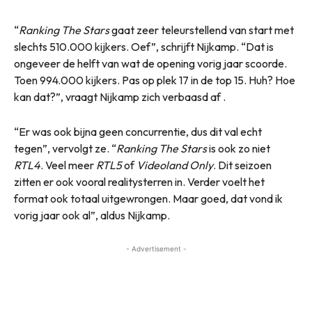
“
Ranking The Stars
gaat zeer teleurstellend van start met
slechts 510.000 kijkers. Oef”, schrijft Nijkamp. “Dat is
ongeveer de helft van wat de opening vorig jaar scoorde.
Toen 994.000 kijkers. Pas op plek 17 in de top 15. Huh? Hoe
kan dat?”, vraagt Nijkamp zich verbaasd af .
“Er was ook bijna geen concurrentie, dus dit val echt
tegen”, vervolgt ze. “
Ranking The Stars
is ook zo niet
RTL4
. Veel meer
RTL5
of
Videoland Only
. Dit seizoen
zitten er ook vooral realitysterren in. Verder voelt het
format ook totaal uitgewrongen. Maar goed, dat vond ik
vorig jaar ook al”, aldus Nijkamp.
- Advertisement -