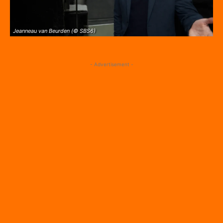
Jeanneau van Beurden (© SBS6)
- Advertisement -