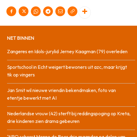
NET BINNEN
Zangeres en Idols-jurylid Jerney Kaagman (79) overleden
Sportschool in Echt weigert bewoners uit azc, maar krijgt
tik op vingers
Jan Smit wil nieuwe vriendin bekendmaken, foto van
etentje bewerkt met AI
Nederlandse vrouw (42) sterft bij reddingspoging op Kreta,
drie kinderen zien drama gebeuren
‘NPO schorst Menno de Boer drie maanden na delen van