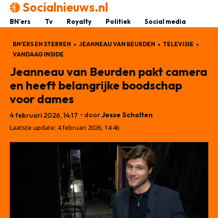
Socialnieuws.nl
BN’ers
Tv
Royalty
Politiek
Social media
BN'ERS EN STERREN
JEANNEAU VAN BEURDEN
TELEVISIE
VANDAAG INSIDE
Jeanneau van Beurden pakt camera
en heeft belangrijke boodschap
voor dames
• door
Jesse Scholten
4 februari 2026, 14:17
Laatste update:
4 februari 2026, 14:46