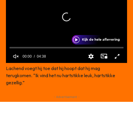
Lachend voegt hij toe dat hij hoopt dat hij mag
terugkomen. “Ik vind het nu hartstikke leuk, hartstikke
gezellig.”
- Advertisement -