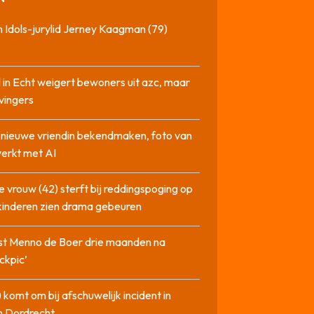
 Idols-jurylid Jerney Kaagman (79)
 in Echt weigert bewoners uit azc, maar
 vingers
l nieuwe vriendin bekendmaken, foto van
erkt met AI
 vrouw (42) sterft bij reddingspoging op
 kinderen zien drama gebeuren
st Menno de Boer drie maanden na
ckpic’
 komt om bij afschuwelijk incident in
n Dordrecht