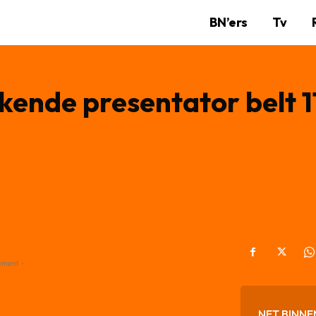
BN’ers
Tv
kende presentator belt 1
ement -
NET BINNE