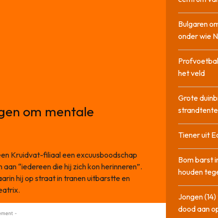
Bulgaren om
onder wie 
Profvoetbal
het veld
Grote duinb
rgen om mentale
strandtente
Tiener uit E
 een Kruidvat-filiaal een excuusboodschap
Bom barst i
n aan “iedereen die hij zich kon herinneren”.
houden tege
n hij op straat in tranen uitbarstte en
eatrix.
Jongen (14) 
dood aan o
ement -