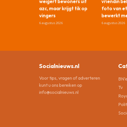
weigert bewoners uit
vriendin b
azc, maar krijgt tik op
foto van e
vingers
bewerkt me
6 augustus 2026
6 augustus 2026
Socialnieuws.nl
Ca
Voor tips, vragen of adverteren
BN’e
kunt u ons bereiken op
Tv
info@socialnieuws.nl
Roya
Poli
Soci