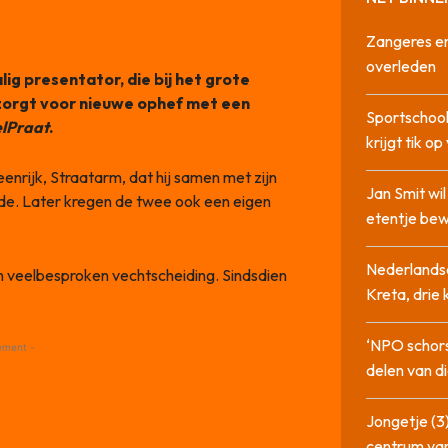
Zangeres en
overleden
ig presentator, die bij het grote
 zorgt voor nieuwe ophef met een
Sportschool
lPraat
.
krijgt tik op
eenrijk, Straatarm, dat hij samen met zijn
Jan Smit wi
de. Later kregen de twee ook een eigen
etentje bew
Nederlandse
n veelbesproken vechtscheiding. Sindsdien
Kreta, drie
‘NPO schor
ement -
delen van di
Jongetje (3)
centrum va