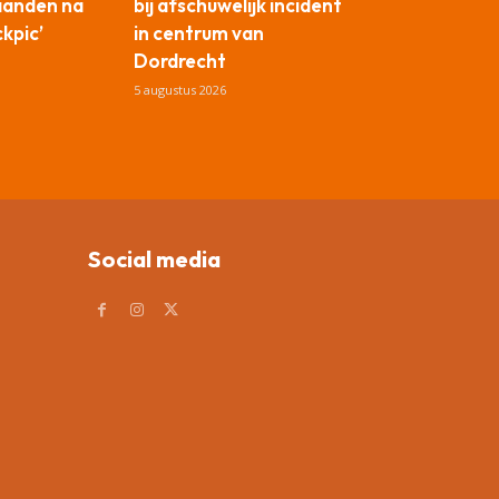
aanden na
bij afschuwelijk incident
ckpic’
in centrum van
Dordrecht
5 augustus 2026
Social media