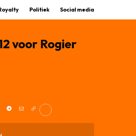
Royalty
Politiek
Social media
12 voor Rogier
N