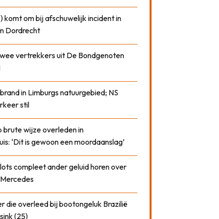
) komt om bij afschuwelijk incident in
n Dordrecht
 twee vertrekkers uit De Bondgenoten
1
 brand in Limburgs natuurgebied; NS
rkeer stil
 brute wijze overleden in
uis: ‘Dit is gewoon een moordaanslag’
plots compleet ander geluid horen over
t Mercedes
 die overleed bij bootongeluk Brazilië
sink (25)