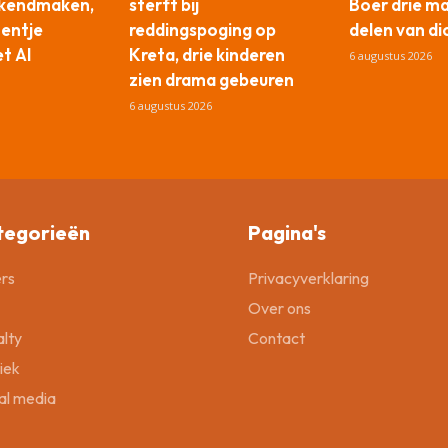
ekendmaken,
sterft bij
Boer drie m
tentje
reddingspoging op
delen van di
t AI
Kreta, drie kinderen
6 augustus 2026
zien drama gebeuren
6 augustus 2026
tegorieën
Pagina's
rs
Privacyverklaring
Over ons
lty
Contact
tiek
al media