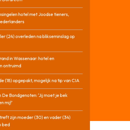
singelen hotel met Joodse tieners,
Nederlanders
ler (24) overleden na blikseminslag op
rand in Wassenaar: hotel en
n ontruimd
de (18) opgepakt, mogelijk na tip van CIA
n De Bondgenoten: ‘Jij moet je bek
n mij!’
treft zijn moeder (30) en vader (34)
p bed