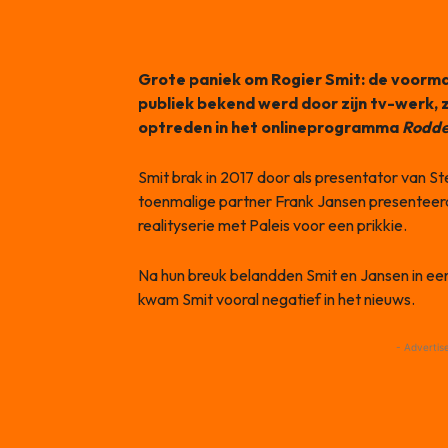
Grote paniek om Rogier Smit: de voormal
publiek bekend werd door zijn tv-werk,
optreden in het onlineprogramma
Rodde
Smit brak in 2017 door als presentator van St
toenmalige partner Frank Jansen presenteer
realityserie met Paleis voor een prikkie.
Na hun breuk belandden Smit en Jansen in ee
kwam Smit vooral negatief in het nieuws.
- Advertis