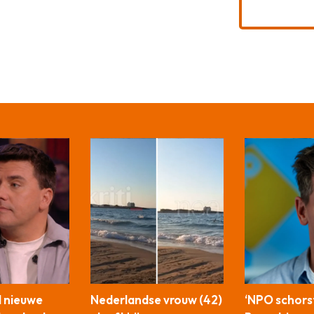
l nieuwe
Nederlandse vrouw (42)
‘NPO schors