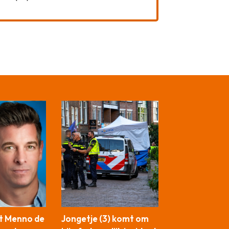
t Menno de
Jongetje (3) komt om