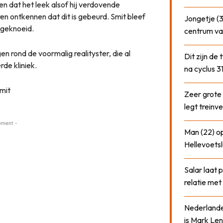
n dat het leek alsof hij verdovende
en ontkennen dat dit is gebeurd. Smit bleef
Jongetje (3
 geknoeid.
centrum va
 rond de voormalig realityster, die al
Dit zijn de
de kliniek.
na cyclus 3
Zeer grote
legt treinve
ement -
Man (22) op
Hellevoetsl
Salar laat 
relatie me
Nederlander
is Mark Len