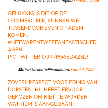
— Hanna48 🇮🇱🇳🇱🇺🇸 (@f_najade)
March 1, 2026
GELUKKIG IS DIT OP DE
COMMERCIËLE, KUNNEN WE
TUSSENDOOR EVEN OP ADEM
KOMEN.
#HETWARENTWEEFANTASTISCHED
AGEN
PIC.TWITTER.COM/RG6EDA2SL3
— 🅿️etraⓂ️arlℹ️es (@Flixaddicted)
March 1, 2026
ZOVEEL RESPECT VOOR EDINO VAN
DORSTEN. HIJ HEEFT ERVOOR
GEKOZEN OM NIET TE WORDEN
WAT HEM IS AANGEDAAN.