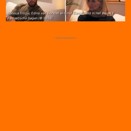
Natasja Froger, Edino van Dorsten en Ernst Daniël Smid in Het Waren 2
Fantastische Dagen (© SBS6)
- Advertisement -