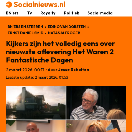
Socialnieuws.nl
BN’ers
Tv
Royalty
Politiek
Social media
BN'ERS EN STERREN
EDINO VAN DORSTEN
ERNST DANIËL SMID
NATASJA FROGER
Kijkers zijn het volledig eens over
nieuwste aflevering Het Waren 2
Fantastische Dagen
• door
Jesse Scholten
2 maart 2026, 00:11
Laatste update:
2 maart 2026, 01:53