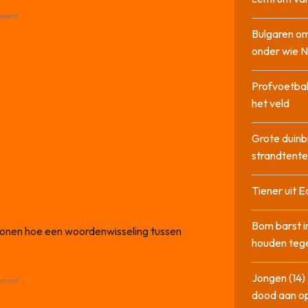
ement -
Bulgaren om
onder wie 
Profvoetbal
het veld
Grote duinb
strandtente
Tiener uit E
Bom barst i
n tonen hoe een woordenwisseling tussen
houden tege
Jongen (14) 
ement -
dood aan o