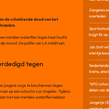
Zangeres en
overleden
 van de schokkende dood van het
huquipa.
Sportschool
krijgt tik op
 een metalen waterfles tegen haar hoofd
als moord. De politie van LA meldt een
Jan Smit wi
etentje bew
verdedigd tegen
Nederlandse
Kreta, drie
‘NPO schor
ar jongere zusje te beschermen tegen
delen van di
ruari op een school in Los Angeles. Tijdens
g haar met een metalen waterfles hebben
Jongetje (3)
centrum va