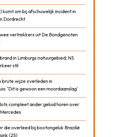
) komt om bij afschuwelijk incident in
n Dordrecht
 twee vertrekkers uit De Bondgenoten
1
 brand in Limburgs natuurgebied; NS
rkeer stil
 brute wijze overleden in
uis: ‘Dit is gewoon een moordaanslag’
plots compleet ander geluid horen over
t Mercedes
 die overleed bij bootongeluk Brazilië
sink (25)