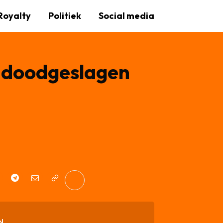
Royalty
Politiek
Social media
) doodgeslagen
N