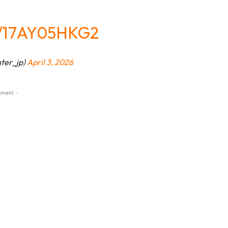
/17AY05HKG2
ter_jp)
April 3, 2026
ement -