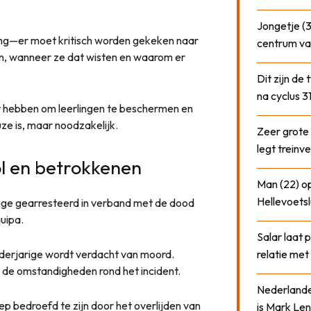
Jongetje (3
ling—er moet kritisch worden gekeken naar
centrum va
n, wanneer ze dat wisten en waarom er
Dit zijn de
na cyclus 3
cht hebben om leerlingen te beschermen en
uze is, maar noodzakelijk.
Zeer grote
legt treinve
l en betrokkenen
Man (22) op
Hellevoetsl
rige gearresteerd in verband met de dood
uipa.
Salar laat 
derjarige wordt verdacht van moord.
relatie me
r de omstandigheden rond het incident.
Nederlander
iep bedroefd te zijn door het overlijden van
is Mark Len