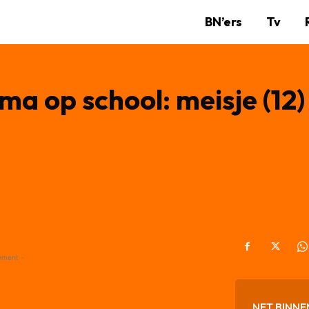
BN’ers
Tv
ma op school: meisje (12
ement -
NET BINNE