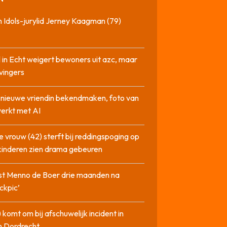
 Idols-jurylid Jerney Kaagman (79)
 in Echt weigert bewoners uit azc, maar
 vingers
l nieuwe vriendin bekendmaken, foto van
erkt met AI
 vrouw (42) sterft bij reddingspoging op
 kinderen zien drama gebeuren
st Menno de Boer drie maanden na
ckpic’
 komt om bij afschuwelijk incident in
n Dordrecht