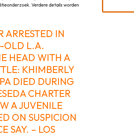
litieonderzoek. Verdere details worden
R ARRESTED IN
-OLD L.A.
HE HEAD WITH A
TLE: KHIMBERLY
PA DIED DURING
RESEDA CHARTER
W A JUVENILE
ED ON SUSPICION
E SAY. – LOS