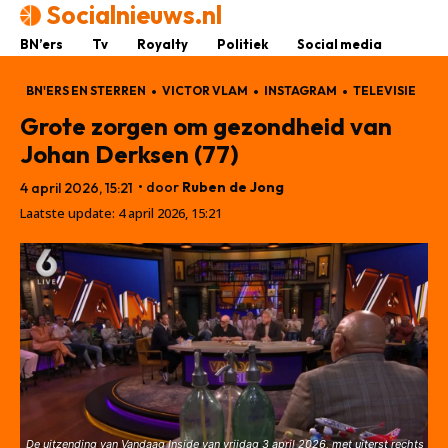
Socialnieuws.nl
BN’ers
Tv
Royalty
Politiek
Social media
BN'ERS EN STERREN
VICTOR VLAM
INSTAGRAM
TELEVISIE
Grote zorgen om gezondheid van
Johan Derksen (77)
• door
Ruben de Jong
4 april 2026, 15:21
Laatste update:
4 april 2026, 15:21
De uitzending van Vandaag Inside van vrijdag 3 april 2026, met uiterst rechts