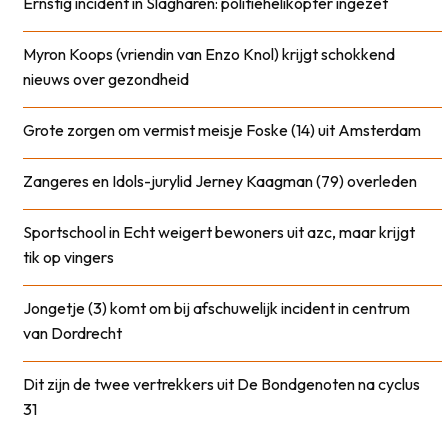
Ernstig incident in Slagharen: politiehelikopter ingezet
Myron Koops (vriendin van Enzo Knol) krijgt schokkend
nieuws over gezondheid
Grote zorgen om vermist meisje Foske (14) uit Amsterdam
Zangeres en Idols-jurylid Jerney Kaagman (79) overleden
Sportschool in Echt weigert bewoners uit azc, maar krijgt
tik op vingers
Jongetje (3) komt om bij afschuwelijk incident in centrum
van Dordrecht
Dit zijn de twee vertrekkers uit De Bondgenoten na cyclus
31