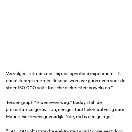
Vervolgens introduceert hij een opvallend experiment: “Ik
dacht, ik begin meteen flitsend, want we gaan even voor de
sfeer 150.000 volt statische elektriciteit opwekken.”
Tensen grapt: “Ik ben even weg.” Buddy stelt de
presentatrice gerust: “Ja, nee, je staat helemaal veilig daar.
Maar ik hier levensgevaarlijk. Nee, dat is een geintje.”
“150.000 volt statische elektriciteit wordt opgewekt door