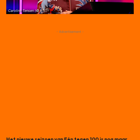
Caroline Tensen (© RTL)
- Advertisement -
Het nieuwe seizoen van Eén tegen 100 is nog maar