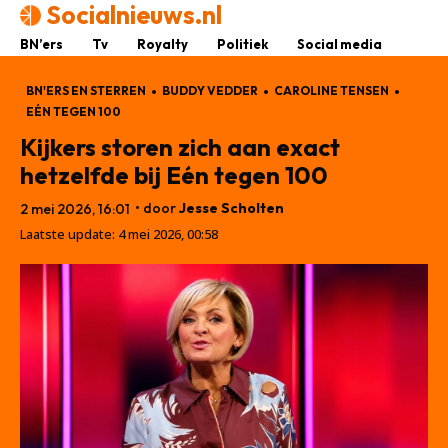
Socialnieuws.nl
BN’ers
Tv
Royalty
Politiek
Social media
BN'ERS EN STERREN
BUDDY VEDDER
CAROLINE TENSEN
EÉN TEGEN 100
Kijkers storen zich aan exact
hetzelfde bij Eén tegen 100
• door
Jesse Scholten
2 mei 2026, 16:01
Laatste update:
4 mei 2026, 00:58