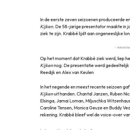
In de eerste zeven seizoenen produceerde 
Kijken
. De 58-jarige presentator maakte in 
ziek te zijn. Krabbé lijdt aan ongeneeslijke lo
- Advertis
Op het moment dat Krabbé ziek werd, liep he
Kijken
nog. De presentatie werd gedeeltelij
Reedijk en Alex van Keulen
In het negende en meest recente seizoen ga
Kijken
uit handen. Chantal Janzen, Ruben Ni
Elsinga, Jamai Loman, Miljuschka Witzenhau
Caroline Tensen, Monica Geuze en Buddy Ved
rekening. Krabbé bleef wel de voice-over v