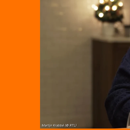
Martijn Krabbé (© RTL)