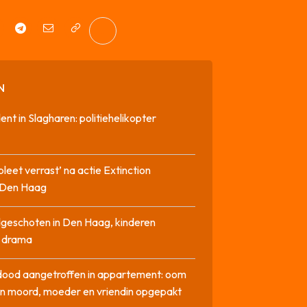
N
dent in Slagharen: politiehelikopter
pleet verrast’ na actie Extinction
n Den Haag
geschoten in Den Haag, kinderen
n drama
dood aangetroffen in appartement: oom
n moord, moeder en vriendin opgepakt