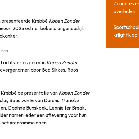
Zangeres en
overleden
en presenteerde Krabbé
Kopen Zonder
Sportschool
januari 2025 echter bekend ongeneeslijk
krijgt tik op
ngkanker.
ement -
t achtste seizoen van
Kopen Zonder
k overgenomen door Bob Sikkes, Roos
f Krabbé de presentatie van
Kopen Zonder
colai, Beau van Erven Dorens, Marieke
sen, Daphne Bunskoek, Leonie ter Braak,
der namen ieder één aflevering voor hun
an het programma doen.