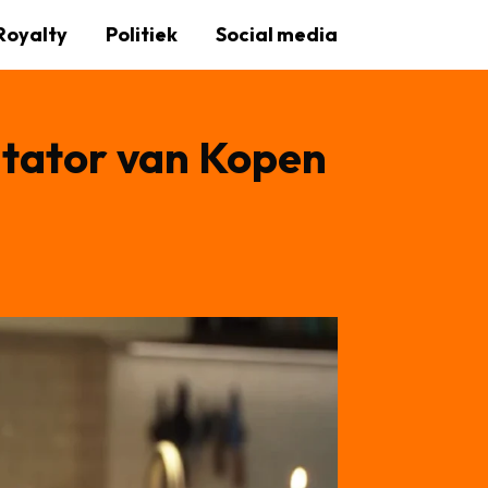
Royalty
Politiek
Social media
ntator van Kopen