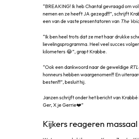
“BREAKING! Ik heb Chantal gevraagd om vol
nemen en ze heeft JA gezegd!!!”, schrijft Kr
een van de vaste presentatoren van
The Voic
“Ik ben heel trots dat ze met haar drukke sc
lievelingsprogramma. Heel veel succes volgend
kilometers 😂”, grapt Krabbe.
“Ook een dankwoord naar de geweldige
RTL
honneurs hebben waargenomen!!! En uiteraard n
besten!!!”, besluit hij.
Janzen schrijft onder het bericht van Krabb
Ger, X je Gerrie❤️”
Kijkers reageren massaal