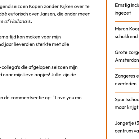
Ernstig inci
gend seizoen Kopen zonder Kijken over te
ingezet
abbé euforisch over Jansen, die onder meer
e of Holland
is.
Myron Koops
schokkend 
hema tijd kon maken voor mijn
 jaar lieverd en sterkte met alle
Grote zorge
Amsterda
-collega’s die afgelopen seizoen mijn
aar mijn lieve aapjes! Jullie zijn de
Zangeres e
overleden
é in de commentsectie op: “Love you mn
Sportschool
maar krijgt
Jongetje (3
centrum va