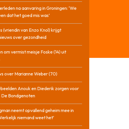
erleden na aanvaring in Groningen: ‘We
en dat het goed mis was’
 (vriendin van Enzo Knol) krijgt
nieuws over gezondheid
n om vermist meisje Foske (14) uit
m
ws over Marianne Weber (70)
beelden Anouk en Diederik zorgen voor
in De Bondgenoten
gman neemt opvallend geheim mee in
‘Werkelijk niemand weet het’