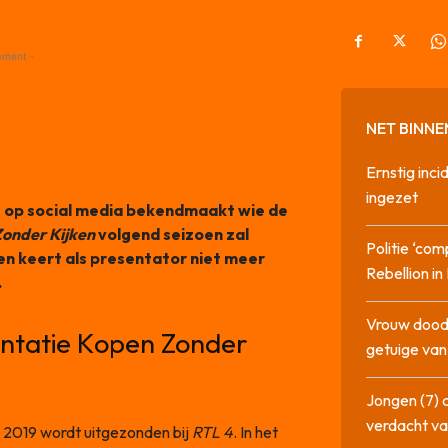
ement -
NET BINNE
Ernstig inci
ingezet
 op social media bekendmaakt wie de
onder Kijken
volgend seizoen zal
Politie ‘com
en keert als presentator niet meer
Rebellion i
.
Vrouw dood
entatie Kopen Zonder
getuige va
Jongen (7) 
verdacht va
i 2019 wordt uitgezonden bij
RTL 4
. In het