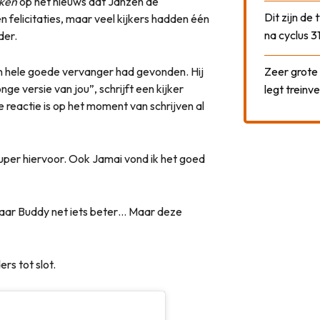
jken
op het nieuws dat Janzen de
Dit zijn de
 felicitaties, maar veel kijkers hadden één
na cyclus 3
der.
n hele goede vervanger had gevonden. Hij
Zeer grote
ge versie van jou”, schrijft een kijker
legt treinve
reactie is op het moment van schrijven al
super hiervoor. Ook Jamai vond ik het goed
aar Buddy net iets beter… Maar deze
rs tot slot.