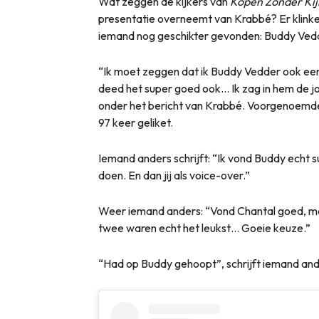
Wat zeggen de kijkers van
Kopen Zonder Ki
presentatie overneemt van Krabbé? Er klinken
iemand nog geschikter gevonden: Buddy Ved
“Ik moet zeggen dat ik Buddy Vedder ook ee
deed het super goed ook… Ik zag in hem de jon
onder het bericht van Krabbé. Voorgenoemde 
97 keer geliket.
Iemand anders schrijft: “Ik vond Buddy echt 
doen. En dan jij als voice-over.”
Weer iemand anders: “Vond Chantal goed, m
twee waren echt het leukst… Goeie keuze.”
“Had op Buddy gehoopt”, schrijft iemand ande