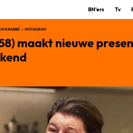
BN’ers
Tv
JN KRABBÉ
INSTAGRAM
(58) maakt nieuwe prese
ekend