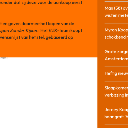
onder dat zij deze voor de aankoop eerst
Man (58) ov
wisten mete
cht en geven daarmee het kopen van de
Myron Koops
open Zonder Kijken
. Het
KZK
-team koopt
schokkend 
ensenlijst van het stel, gebaseerd op
Grote zorge
Amsterda
ement -
Heftig nieu
Slaapkamer
verbazing 
Jerney Kaa
haar graf: 