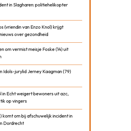
dent in Slagharen: politiehelikopter
 (vriendin van Enzo Knol) krijgt
nieuws over gezondheid
n om vermist meisje Foske (14) uit
m
n Idols-jurylid Jerney Kaagman (79)
 in Echt weigert bewoners uit azc,
 tik op vingers
) komt om bij afschuwelijk incident in
n Dordrecht