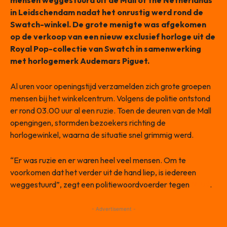
mensen weggestuurd uit de Mall of the Netherlands
in Leidschendam nadat het onrustig werd rond de
Swatch-winkel. De grote menigte was afgekomen
op de verkoop van een nieuw exclusief horloge uit de
Royal Pop-collectie van Swatch in samenwerking
met horlogemerk Audemars Piguet.
Al uren voor openingstijd verzamelden zich grote groepen
mensen bij het winkelcentrum. Volgens de politie ontstond
er rond 03.00 uur al een ruzie. Toen de deuren van de Mall
opengingen, stormden bezoekers richting de
horlogewinkel, waarna de situatie snel grimmig werd.
“Er was ruzie en er waren heel veel mensen. Om te
voorkomen dat het verder uit de hand liep, is iedereen
weggestuurd”, zegt een politiewoordvoerder tegen
NU.nl
.
- Advertisement -