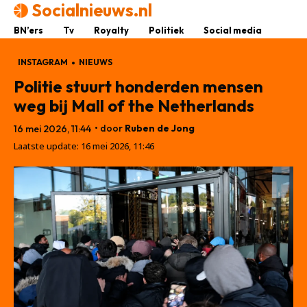
Socialnieuws.nl
BN’ers
Tv
Royalty
Politiek
Social media
INSTAGRAM
NIEUWS
Politie stuurt honderden mensen
weg bij Mall of the Netherlands
• door
Ruben de Jong
16 mei 2026, 11:44
Laatste update:
16 mei 2026, 11:46