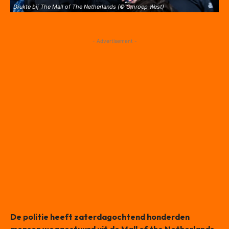
Drukte bij The Mall of The Netherlands (© Omroep West)
- Advertisement -
De politie heeft zaterdagochtend honderden