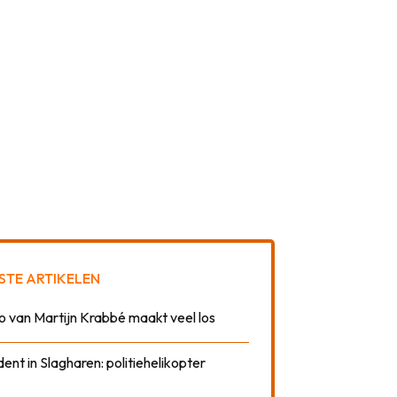
STE ARTIKELEN
o van Martijn Krabbé maakt veel los
dent in Slagharen: politiehelikopter