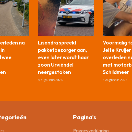
verleden na
Lisandra spreekt
Voormalig t
 in
pakketbezorger aan,
Jelte Kruijer
 twee
even later wordt haar
overleden n
n
zoon Urviëndel
met motorb
en
neergestoken
Schildmeer
8 augustus 2026
8 augustus 2026
tegorieën
Pagina's
rs
Privacyverklaring