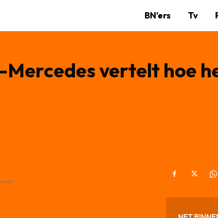
BN’ers
Tv
ercedes vertelt hoe het
ement -
NET BINNE