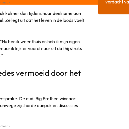
verdacht va
ement -
tuk kalmer dan tijdens haar deelname aan
. Ze legt uit dat het leven in de loods voelt
 “Nu ben ik weer thuis en heb ik mijn eigen
maar ik kijk er vooral naar uit dat hij straks
.”
edes vermoeid door het
er sprake. De oud-Big Brother-winnaar
 vanwege zijn harde aanpak en discussies
ement -