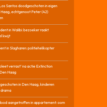
Los Santos doodgeschoten in eigen
 Haag, echtgenoot Peter (42)
en
cident in Walibi: bezoeker raakt
l kwijt
dent in Slagharen: politiehelikopter
pleet verrast’ na actie Extinction
n Den Haag
geschoten in Den Haag, kinderen
n drama
dood aangetroffen in appartement: oom