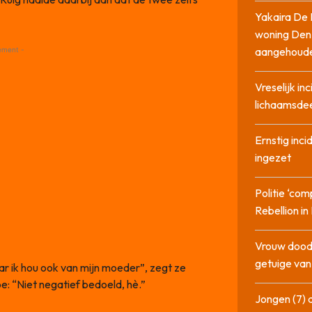
Yakaira De 
woning Den
aangehoud
ement -
Vreselijk in
lichaamsdee
Ernstig inci
ingezet
Politie ‘com
Rebellion i
Vrouw dood
getuige va
r ik hou ook van mijn moeder”, zegt ze
: “Niet negatief bedoeld, hè.”
Jongen (7) 