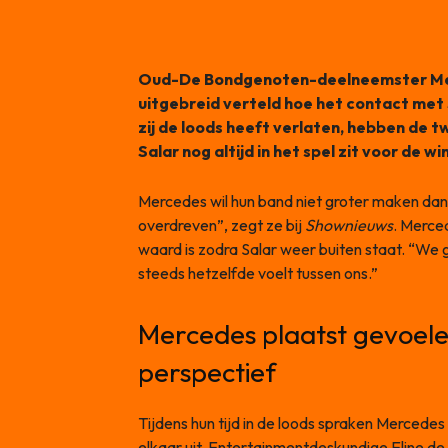
Oud-De Bondgenoten-deelneemster Mer
uitgebreid verteld hoe het contact met
zij de loods heeft verlaten, hebben de 
Salar nog altijd in het spel zit voor de wi
Mercedes wil hun band niet groter maken dan di
overdreven”, zegt ze bij
Shownieuws
. Merce
waard is zodra Salar weer buiten staat. “We g
steeds hetzelfde voelt tussen ons.”
Mercedes plaatst gevoelen
perspectief
Tijdens hun tijd in de loods spraken Merced
elkaar uit. Entertainmentdeskundige Eline de