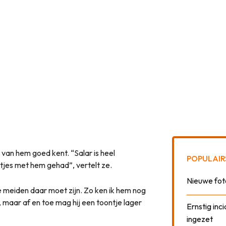
van hem goed kent. “Salar is heel
POPULAIR
tjes met hem gehad”, vertelt ze.
Nieuwe fot
e meiden daar moet zijn. Zo ken ik hem nog
n, maar af en toe mag hij een toontje lager
Ernstig inci
ingezet