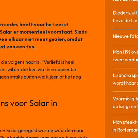
Diederik u
Leve de Lie
cedes heeft voor het eerst
 Salar er momenteel voorstaat. Sinds
Nieuwe foto
twee elkaar niet meer gezien, omdat
nst van een ton.
Man (19) ove
twee verda
e volgens haar is. “Verliefd is heel
des wil ontdekken wat hun connectie
Lisandra sp
aan straks buiten wel kijken of het nog
wordt haar 
Voormalig t
s voor Salar in
botsing me
Man steekt 
in Rotterda
es en Salar geregeld warme woorden naar
 Ruig haalde daarbij aan dat de twee zelfs