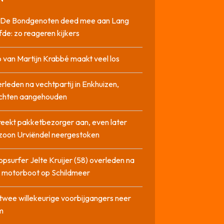
it De Bondgenoten deed mee aan Lang
fde: zo reageren kijkers
 van Martijn Krabbé maakt veel los
rleden na vechtpartij in Enkhuizen,
chten aangehouden
reekt pakketbezorger aan, even later
zoon Urviëndel neergestoken
opsurfer Jelte Kruijer (58) overleden na
t motorboot op Schildmeer
twee willekeurige voorbijgangers neer
m