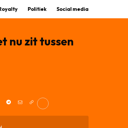
Royalty
Politiek
Social media
 nu zit tussen
N