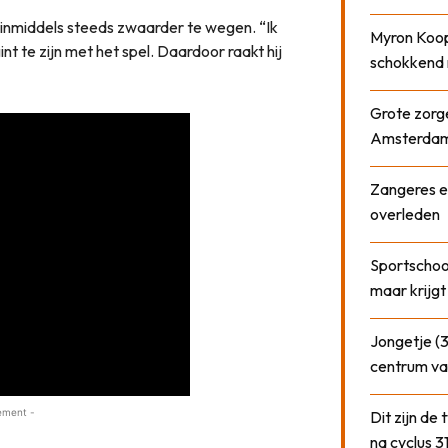
inmiddels steeds zwaarder te wegen. “Ik
Myron Koops
t te zijn met het spel. Daardoor raakt hij
schokkend 
Grote zorge
Amsterda
Zangeres e
overleden
Sportschool
maar krijgt
Jongetje (3
centrum va
ement -
Dit zijn de
na cyclus 3