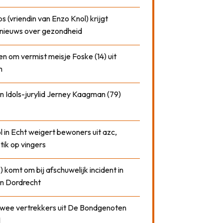
 (vriendin van Enzo Knol) krijgt
nieuws over gezondheid
n om vermist meisje Foske (14) uit
m
n Idols-jurylid Jerney Kaagman (79)
 in Echt weigert bewoners uit azc,
 tik op vingers
) komt om bij afschuwelijk incident in
n Dordrecht
 twee vertrekkers uit De Bondgenoten
1