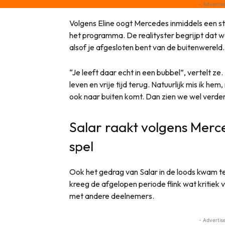
- Advertis
Volgens Eline oogt Mercedes inmiddels een s
het programma. De realityster begrijpt dat wel
alsof je afgesloten bent van de buitenwereld.
“Je leeft daar echt in een bubbel”, vertelt ze.
leven en vrije tijd terug. Natuurlijk mis ik hem, 
ook naar buiten komt. Dan zien we wel verder
Salar raakt volgens Merc
spel
Ook het gedrag van Salar in de loods kwam t
kreeg de afgelopen periode flink wat kritiek
met andere deelnemers.
- Advertis