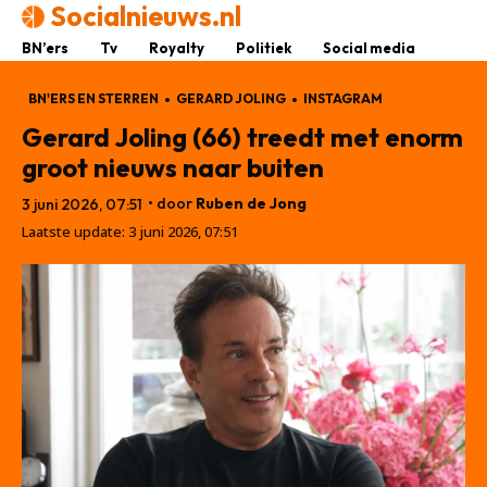
Socialnieuws.nl
BN’ers
Tv
Royalty
Politiek
Social media
BN'ERS EN STERREN
GERARD JOLING
INSTAGRAM
Gerard Joling (66) treedt met enorm
groot nieuws naar buiten
• door
Ruben de Jong
3 juni 2026, 07:51
Laatste update:
3 juni 2026, 07:51