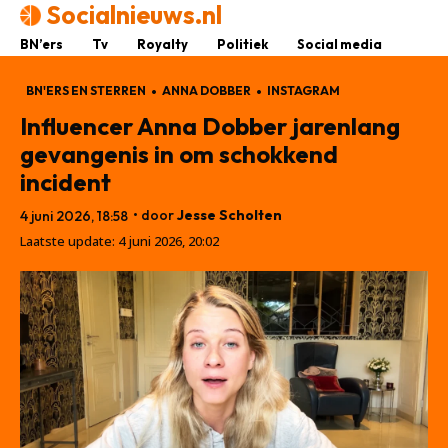
Socialnieuws.nl
BN’ers
Tv
Royalty
Politiek
Social media
BN'ERS EN STERREN
ANNA DOBBER
INSTAGRAM
Influencer Anna Dobber jarenlang
gevangenis in om schokkend
incident
• door
Jesse Scholten
4 juni 2026, 18:58
Laatste update:
4 juni 2026, 20:02