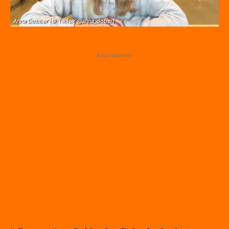
Anna Dobber (© TikTok @anna_dober)
- Advertisement -