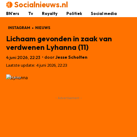
Socialnieuws.nl
BN’ers
Tv
Royalty
Politiek
Social media
INSTAGRAM
NIEUWS
Lichaam gevonden in zaak van
verdwenen Lyhanna (11)
• door
Jesse Scholten
4 juni 2026, 22:23
Laatste update:
4 juni 2026, 22:23
Lyhanna
- Advertisement -