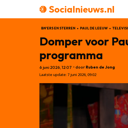
Socialnieuws.nl
BN'ERS EN STERREN
PAUL DE LEEUW
TELEVIS
Domper voor Pau
programma
• door
Ruben de Jong
6 juni 2026, 12:07
Laatste update:
7 juni 2026, 09:02