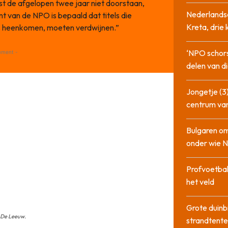
t de afgelopen twee jaar niet doorstaan,
Nederlandse
t van de NPO is bepaald dat titels die
Kreta, drie
s heenkomen, moeten verdwijnen.”
‘NPO schor
ement -
delen van di
Jongetje (3)
centrum va
Bulgaren om
onder wie 
Profvoetbal
het veld
Grote duinb
& De Leeuw.
strandtente