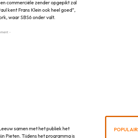
en commerciële zender opgepikt zal
ul kent Frans Klein ook heel goed”,
ork, waar SBS6 onder valt.
ement -
e Leeuw samen met het publiek het
POPULAIR
 zijn Pieten. Tijdens het programma is