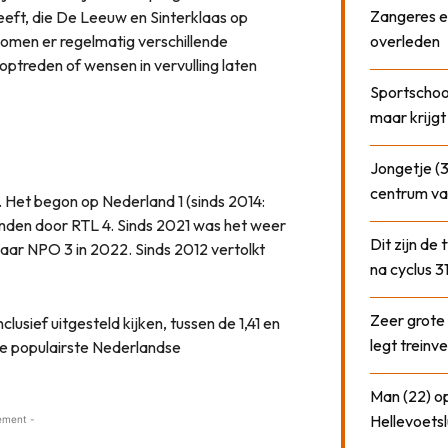
Zangeres e
eeft, die De Leeuw en Sinterklaas op
omen er regelmatig verschillende
overleden
optreden of wensen in vervulling laten
Sportschool
maar krijgt
Jongetje (3
centrum va
. Het begon op Nederland 1 (sinds 2014:
nden door RTL 4. Sinds 2021 was het weer
Dit zijn de
 naar NPO 3 in 2022. Sinds 2012 vertolkt
na cyclus 3
Zeer grote
lusief uitgesteld kijken, tussen de 1,41 en
legt treinve
 de populairste Nederlandse
Man (22) op
Hellevoetsl
ement -