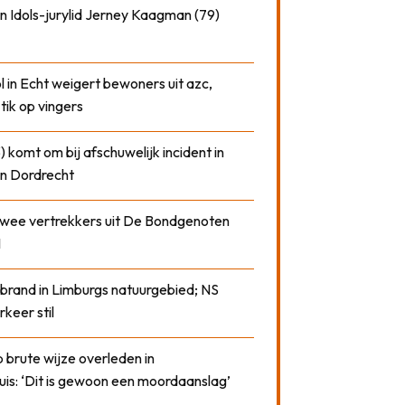
n Idols-jurylid Jerney Kaagman (79)
 in Echt weigert bewoners uit azc,
 tik op vingers
) komt om bij afschuwelijk incident in
n Dordrecht
 twee vertrekkers uit De Bondgenoten
1
 brand in Limburgs natuurgebied; NS
rkeer stil
 brute wijze overleden in
uis: ‘Dit is gewoon een moordaanslag’