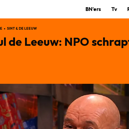
BN’ers
Tv
IE
SINT & DE LEEUW
l de Leeuw: NPO schrapt