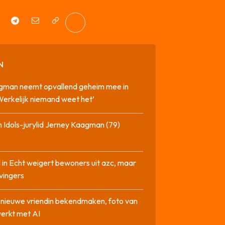
N
gman neemt opvallend geheim mee in
‘Werkelijk niemand weet het’
 Idols-jurylid Jerney Kaagman (79)
 in Echt weigert bewoners uit azc, maar
 vingers
l nieuwe vriendin bekendmaken, foto van
erkt met AI