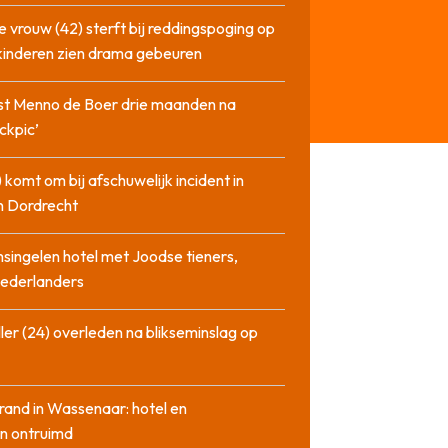
 vrouw (42) sterft bij reddingspoging op
 kinderen zien drama gebeuren
st Menno de Boer drie maanden na
ckpic’
 komt om bij afschuwelijk incident in
n Dordrecht
singelen hotel met Joodse tieners,
Nederlanders
ler (24) overleden na blikseminslag op
rand in Wassenaar: hotel en
n ontruimd