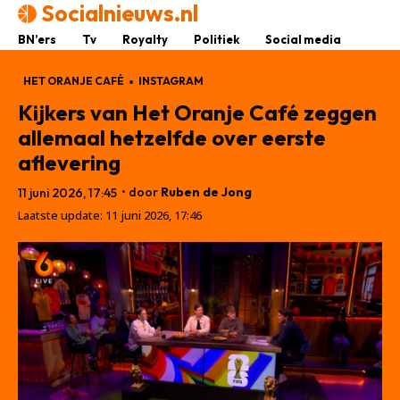
Socialnieuws.nl
BN’ers
Tv
Royalty
Politiek
Social media
HET ORANJE CAFÉ
INSTAGRAM
Kijkers van Het Oranje Café zeggen
allemaal hetzelfde over eerste
aflevering
• door
Ruben de Jong
11 juni 2026, 17:45
Laatste update:
11 juni 2026, 17:46