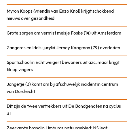
Myron Koops (vriendin van Enzo Knol) krijgt schokkend
nieuws over gezondheid
Grote zorgen om vermist meisje Foske (14) uit Amsterdam
Zangeres en Idols-jurylid Jerney Kaagman (79) overleden
Sportschool in Echt weigert bewoners uit azc, maar krijgt
tik op vingers
Jongetje (3) komt om bij afschuwelijk incident in centrum
van Dordrecht
Dit zijn de twee vertrekkers uit De Bondgenoten na cyclus
31
Zeer grote brand in Limburgs natuurgebied; NS legt