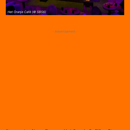
Het Oranje Café (© SBS6)
- Advertisement -