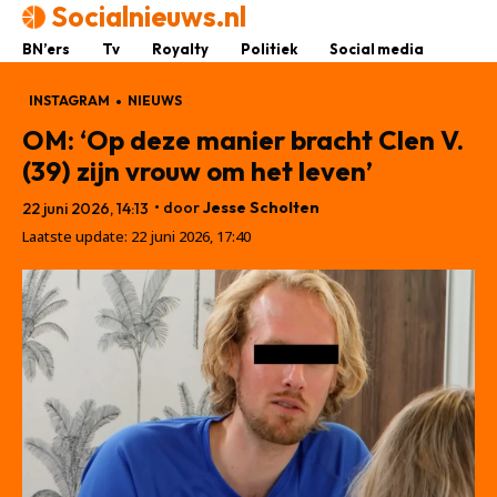
Socialnieuws.nl
BN’ers
Tv
Royalty
Politiek
Social media
INSTAGRAM
NIEUWS
OM: ‘Op deze manier bracht Clen V.
(39) zijn vrouw om het leven’
• door
Jesse Scholten
22 juni 2026, 14:13
Laatste update:
22 juni 2026, 17:40