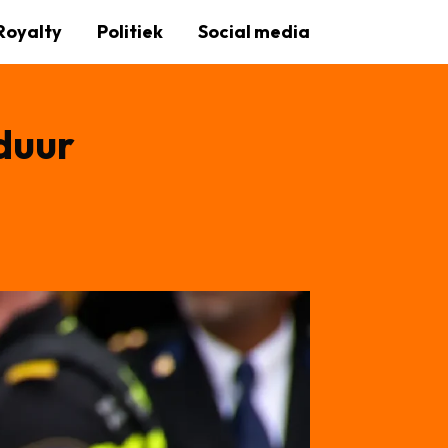
Royalty
Politiek
Social media
rduur