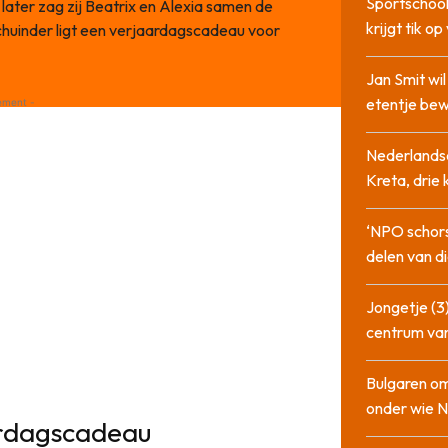
Sportschool
 later zag zij Beatrix en Alexia samen de
krijgt tik op
chuinder ligt een verjaardagscadeau voor
Jan Smit wi
etentje bew
ement -
Nederlandse
Kreta, drie
‘NPO schor
delen van di
Jongetje (3)
centrum va
Bulgaren om
onder wie 
ardagscadeau