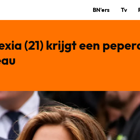
BN’ers
Tv
exia (21) krijgt een pepe
eau