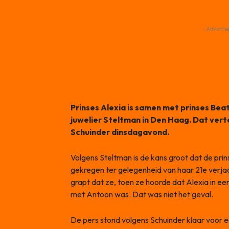
- Advertis
Prinses Alexia is samen met prinses Bea
juwelier Steltman in Den Haag. Dat ver
Schuinder dinsdagavond.
Volgens Steltman is de kans groot dat de pri
gekregen ter gelegenheid van haar 21e verj
grapt dat ze, toen ze hoorde dat Alexia in e
met Antoon was. Dat was niet het geval.
De pers stond volgens Schuinder klaar voor ee