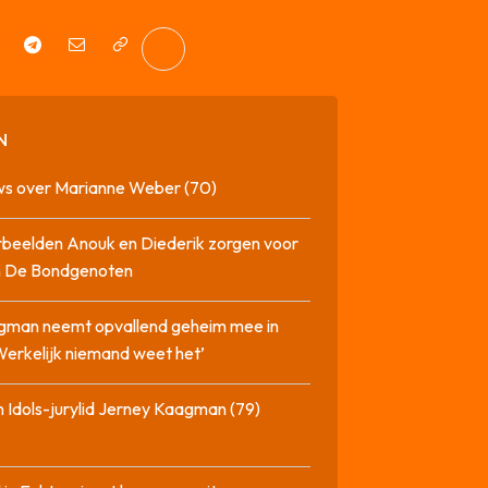
N
ws over Marianne Weber (70)
beelden Anouk en Diederik zorgen voor
in De Bondgenoten
gman neemt opvallend geheim mee in
‘Werkelijk niemand weet het’
 Idols-jurylid Jerney Kaagman (79)