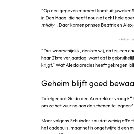
“Op een gegeven moment komt uit juwelier St
in Den Haag, die heeft nou niet echt hele go
mildly
… Daar komen prinses Beatrix en Alexia 
- Advertis
“Dus waarschijnlijk, denken wij, dat zij een
haar 21ste verjaardag, want dat is gebruikelij
krijgt.” Wat Alexia precies heeft gekregen, b
Geheim blijft goed bewa
Tafelgenoot Guido den Aantrekker vraagt: “Ju
om ze het vuur na aan de schenen te leggen? J
Maar volgens Schuinder zou dat weinig effe
het cadeau is, maar het is ongetwijfeld een m