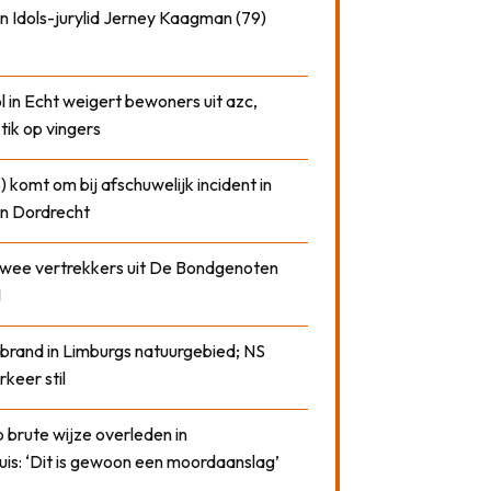
n Idols-jurylid Jerney Kaagman (79)
 in Echt weigert bewoners uit azc,
 tik op vingers
) komt om bij afschuwelijk incident in
n Dordrecht
 twee vertrekkers uit De Bondgenoten
1
 brand in Limburgs natuurgebied; NS
rkeer stil
 brute wijze overleden in
uis: ‘Dit is gewoon een moordaanslag’