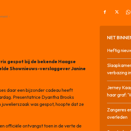
ement -
NET BINNE
Heftig nieu
trix gespot bij de bekende Haagse
Slaapkamer
telde Shownieuws-verslaggever Janine
verbazing 
Jerney Kaa
nses daar een bijzonder cadeau heeft
haar graf: 
aardag. Presentatrice Dyantha Brooks
en juwelierszaak was gespot, hoopte dat ze
Zangeres en
overleden
n officiële ontvangst toen in de verte de