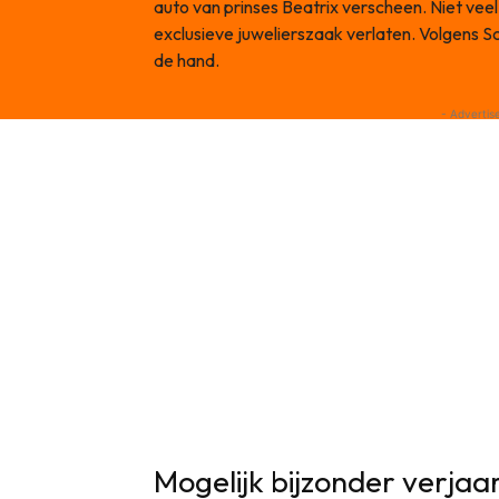
auto van prinses Beatrix verscheen. Niet veel
exclusieve juwelierszaak verlaten. Volgens S
de hand.
- Advertis
Mogelijk bijzonder verja