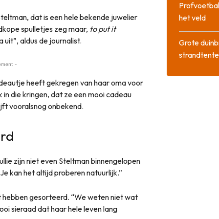
Profvoetbal
eltman, dat is een hele bekende juwelier
het veld
edkope spulletjes zeg maar,
to put it
uit”, aldus de journalist.
Grote duinb
strandtente
ement -
 cadeautje heeft gekregen van haar oma voor
k in die kringen, dat ze een mooi cadeau
lijft vooralsnog onbekend.
ard
llie zijn niet even Steltman binnengelopen
e kan het altijd proberen natuurlijk.”
ct hebben gesorteerd. “We weten niet wat
ooi sieraad dat haar hele leven lang