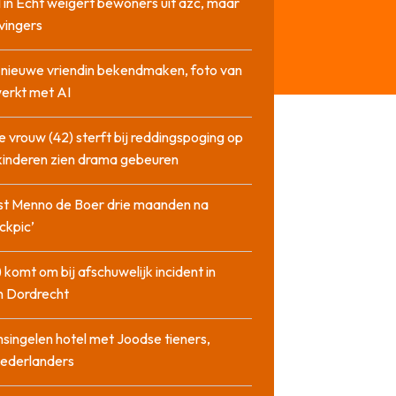
 in Echt weigert bewoners uit azc, maar
 vingers
l nieuwe vriendin bekendmaken, foto van
erkt met AI
 vrouw (42) sterft bij reddingspoging op
 kinderen zien drama gebeuren
st Menno de Boer drie maanden na
ckpic’
 komt om bij afschuwelijk incident in
n Dordrecht
singelen hotel met Joodse tieners,
Nederlanders