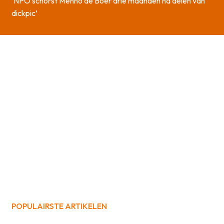
‘NPO schorst Menno de Boer drie maanden na delen van
dickpic’
POPULAIRSTE ARTIKELEN