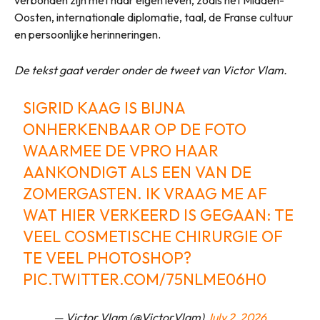
verbonden zijn met haar eigen leven, zoals het Midden-
Oosten, internationale diplomatie, taal, de Franse cultuur
en persoonlijke herinneringen.
De tekst gaat verder onder de tweet van Victor Vlam.
SIGRID KAAG IS BIJNA
ONHERKENBAAR OP DE FOTO
WAARMEE DE VPRO HAAR
AANKONDIGT ALS EEN VAN DE
ZOMERGASTEN. IK VRAAG ME AF
WAT HIER VERKEERD IS GEGAAN: TE
VEEL COSMETISCHE CHIRURGIE OF
TE VEEL PHOTOSHOP?
PIC.TWITTER.COM/75NLME06H0
— Victor Vlam (@VictorVlam)
July 2, 2026