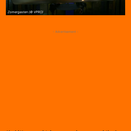
Zomergasten (© VPRO)
- Advertisement -