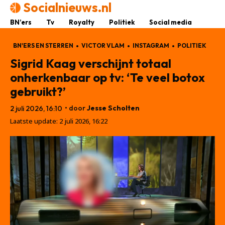
Socialnieuws.nl
BN’ers
Tv
Royalty
Politiek
Social media
BN'ERS EN STERREN
VICTOR VLAM
INSTAGRAM
POLITIEK
Sigrid Kaag verschijnt totaal
onherkenbaar op tv: ‘Te veel botox
gebruikt?’
• door
Jesse Scholten
2 juli 2026, 16:10
Laatste update:
2 juli 2026, 16:22