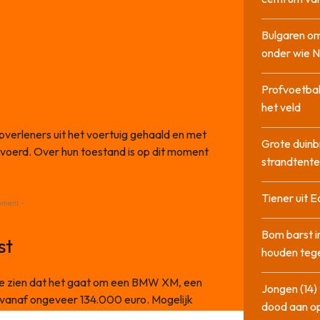
Bulgaren om
onder wie 
Profvoetbal
het veld
pverleners uit het voertuig gehaald en met
Grote duinb
voerd. Over hun toestand is op dit moment
strandtente
Tiener uit E
ement -
Bom barst i
st
houden tege
s te zien dat het gaat om een BMW XM, een
Jongen (14) 
vanaf ongeveer 134.000 euro. Mogelijk
dood aan o