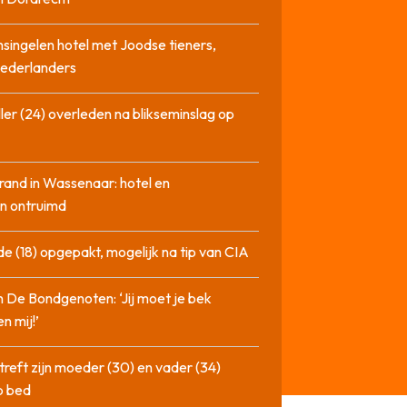
singelen hotel met Joodse tieners,
Nederlanders
ler (24) overleden na blikseminslag op
rand in Wassenaar: hotel en
n ontruimd
de (18) opgepakt, mogelijk na tip van CIA
n De Bondgenoten: ‘Jij moet je bek
n mij!’
treft zijn moeder (30) en vader (34)
p bed