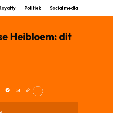
Royalty
Politiek
Social media
se Heibloem: dit
N