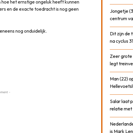
hoe het ernstige ongeluk heeft kunnen
fers en de exacte toedracht is nog geen
Jongetje (3
centrum va
veneens nog onduidelijk.
Dit zijn de
na cyclus 3
Zeer grote
legt treinve
Man (22) op
Hellevoetsl
ement -
Salar laat 
relatie me
Nederlander
is Mark Len