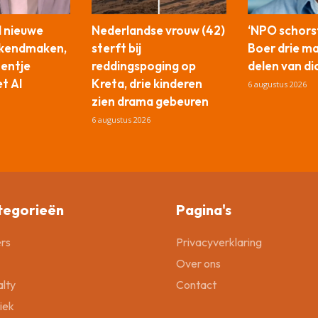
l nieuwe
Nederlandse vrouw (42)
‘NPO schors
ekendmaken,
sterft bij
Boer drie m
tentje
reddingspoging op
delen van di
t AI
Kreta, drie kinderen
6 augustus 2026
zien drama gebeuren
6 augustus 2026
tegorieën
Pagina's
rs
Privacyverklaring
Over ons
lty
Contact
tiek