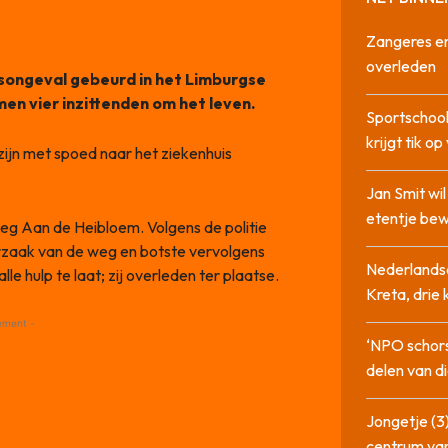
Zangeres en
overleden
songeval gebeurd in het Limburgse
en vier inzittenden om het leven.
Sportschool
krijgt tik op
ijn met spoed naar het ziekenhuis
Jan Smit wi
etentje bew
eg Aan de Heibloem. Volgens de politie
zaak van de weg en botste vervolgens
Nederlandse
e hulp te laat; zij overleden ter plaatse.
Kreta, drie
ement -
‘NPO schor
delen van di
Jongetje (3)
centrum va