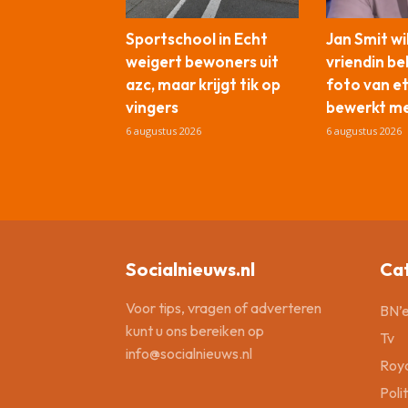
Sportschool in Echt
Jan Smit wi
weigert bewoners uit
vriendin b
azc, maar krijgt tik op
foto van e
vingers
bewerkt me
6 augustus 2026
6 augustus 2026
Socialnieuws.nl
Ca
Voor tips, vragen of adverteren
BN’e
kunt u ons bereiken op
Tv
info@socialnieuws.nl
Roya
Poli