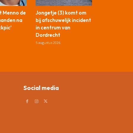
t Menno de
Jongetje (3) komt om
aanden na
bij afschuwelijk incident
ckpic’
in centrum van
Dordrecht
5 augustus 2026
Social media