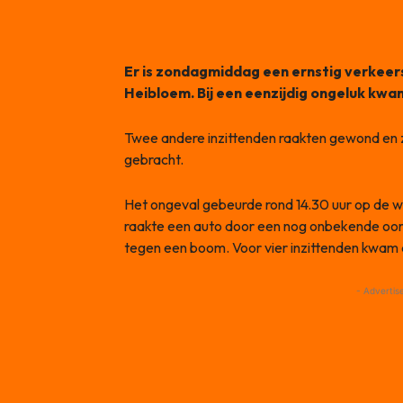
Er is zondagmiddag een ernstig verkeer
Heibloem. Bij een eenzijdig ongeluk kwam
Twee andere inzittenden raakten gewond en z
gebracht.
Het ongeval gebeurde rond 14.30 uur op de w
raakte een auto door een nog onbekende oor
tegen een boom. Voor vier inzittenden kwam all
- Advertis