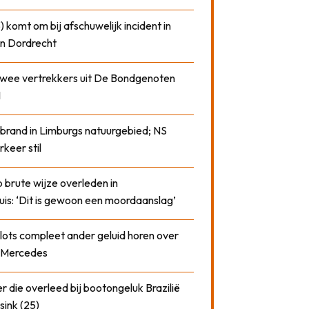
) komt om bij afschuwelijk incident in
n Dordrecht
 twee vertrekkers uit De Bondgenoten
1
 brand in Limburgs natuurgebied; NS
rkeer stil
 brute wijze overleden in
uis: ‘Dit is gewoon een moordaanslag’
plots compleet ander geluid horen over
t Mercedes
 die overleed bij bootongeluk Brazilië
sink (25)