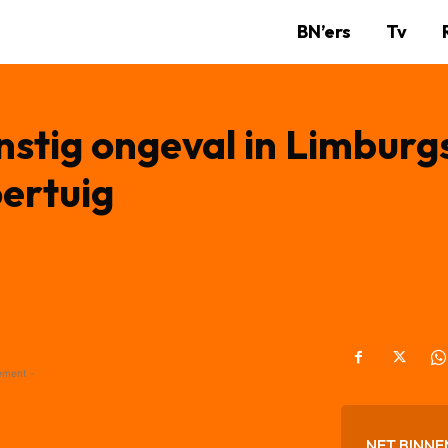
BN’ers
Tv
rnstig ongeval in Limburg
oertuig
ement -
NET BINNE