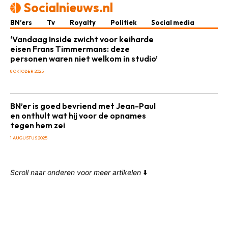
Socialnieuws.nl
BN’ers
Tv
Royalty
Politiek
Social media
‘Vandaag Inside zwicht voor keiharde
eisen Frans Timmermans: deze
personen waren niet welkom in studio’
8 OKTOBER 2025
BN’er is goed bevriend met Jean-Paul
en onthult wat hij voor de opnames
tegen hem zei
1 AUGUSTUS 2025
Scroll naar onderen voor meer artikelen
⬇️