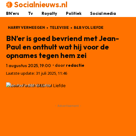
Socialnieuws.nl
BN’ers
Tv
Royalty
Politiek
Social media
HARRY VERMEEGEN
TELEVISIE
B&B VOL LIEFDE
BN’er is goed bevriend met Jean-
Paul en onthult wat hij voor de
opnames tegen hem zei
• door
redactie
1 augustus 2025, 19:00
Laatste update:
31 juli 2025, 11:46
Jean-Paul in B&B Vol Liefde
- Advertisement -