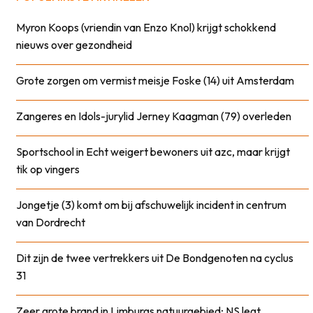
Myron Koops (vriendin van Enzo Knol) krijgt schokkend
nieuws over gezondheid
Grote zorgen om vermist meisje Foske (14) uit Amsterdam
Zangeres en Idols-jurylid Jerney Kaagman (79) overleden
Sportschool in Echt weigert bewoners uit azc, maar krijgt
tik op vingers
Jongetje (3) komt om bij afschuwelijk incident in centrum
van Dordrecht
Dit zijn de twee vertrekkers uit De Bondgenoten na cyclus
31
Zeer grote brand in Limburgs natuurgebied; NS legt