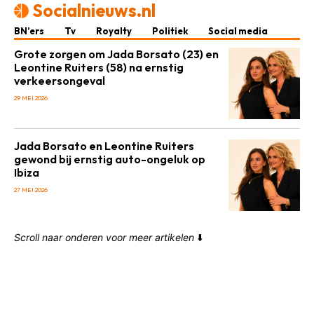
Socialnieuws.nl
BN’ers
Tv
Royalty
Politiek
Social media
Grote zorgen om Jada Borsato (23) en
Leontine Ruiters (58) na ernstig
verkeersongeval
29 MEI 2026
Jada Borsato en Leontine Ruiters
gewond bij ernstig auto-ongeluk op
Ibiza
27 MEI 2026
Scroll naar onderen voor meer artikelen
⬇️