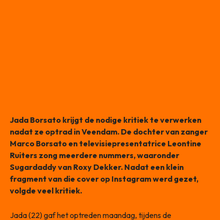
Jada Borsato krijgt de nodige kritiek te verwerken
nadat ze optrad in Veendam. De dochter van zanger
Marco Borsato en televisiepresentatrice Leontine
Ruiters zong meerdere nummers, waaronder
Sugardaddy van Roxy Dekker. Nadat een klein
fragment van die cover op Instagram werd gezet,
volgde veel kritiek.
Jada (22) gaf het optreden maandag, tijdens de