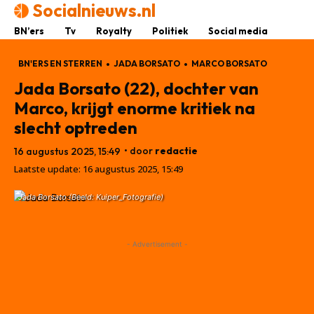
Socialnieuws.nl
BN’ers
Tv
Royalty
Politiek
Social media
BN'ERS EN STERREN
JADA BORSATO
MARCO BORSATO
Jada Borsato (22), dochter van
Marco, krijgt enorme kritiek na
slecht optreden
• door
redactie
16 augustus 2025, 15:49
Laatste update:
16 augustus 2025, 15:49
Jada Borsato (Beeld: Kuiper_Fotografie)
- Advertisement -