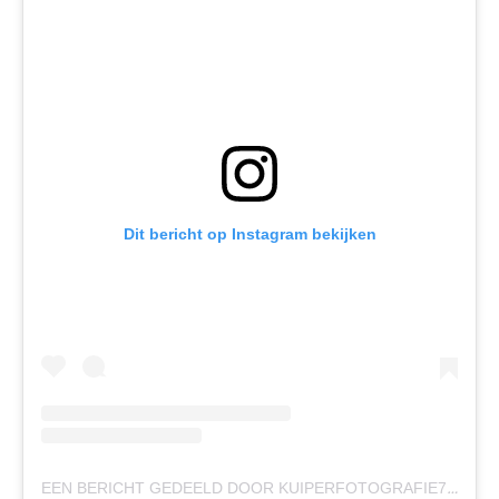
Dit bericht op Instagram bekijken
EEN BERICHT GEDEELD DOOR KUIPERFOTOGRAFIE7@GMAIL.COM (@KUIPER_FOTOGRAFIE)