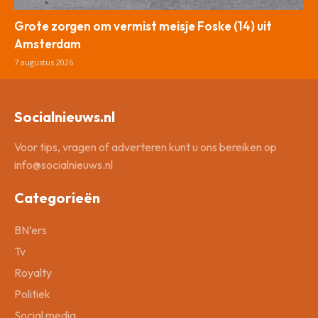
Grote zorgen om vermist meisje Foske (14) uit
Amsterdam
7 augustus 2026
Socialnieuws.nl
Voor tips, vragen of adverteren kunt u ons bereiken op
info@socialnieuws.nl
Categorieën
BN’ers
Tv
Royalty
Politiek
Social media