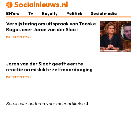
Socialnieuws.nl
BN’ers
Tv
Royalty
Politiek
Social media
Verbijstering om uitspraak van Tooske
Ragas over Joran van der Sloot
15 DECEMBER 2025
Joran van der Sloot geeft eerste
reactie na mislukte zelfmoordpoging
15 DECEMBER 2025
Scroll naar onderen voor meer artikelen
⬇️