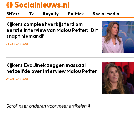
Socialnieuws.nl
BN’ers
Tv
Royalty
Politiek
Social media
Kijkers compleet verbijsterd om
eerste interview van Malou Petter: ‘Dit
snapt niemand!’
3 FEBRUARI 2026
Kijkers Eva Jinek zeggen massaal
hetzelfde over interview Malou Petter
29 JANUARI 2026
Scroll naar onderen voor meer artikelen
⬇️