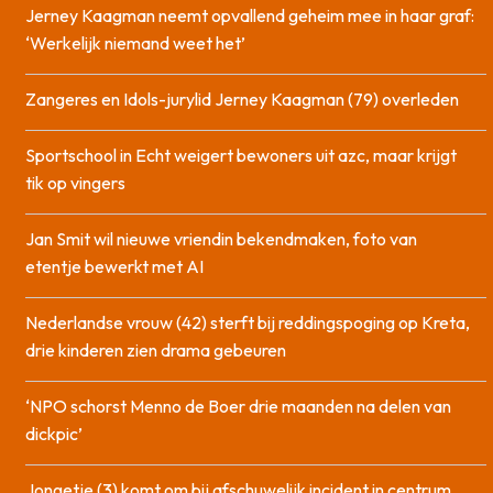
Jerney Kaagman neemt opvallend geheim mee in haar graf:
‘Werkelijk niemand weet het’
Zangeres en Idols-jurylid Jerney Kaagman (79) overleden
Sportschool in Echt weigert bewoners uit azc, maar krijgt
tik op vingers
Jan Smit wil nieuwe vriendin bekendmaken, foto van
etentje bewerkt met AI
Nederlandse vrouw (42) sterft bij reddingspoging op Kreta,
drie kinderen zien drama gebeuren
‘NPO schorst Menno de Boer drie maanden na delen van
dickpic’
Jongetje (3) komt om bij afschuwelijk incident in centrum