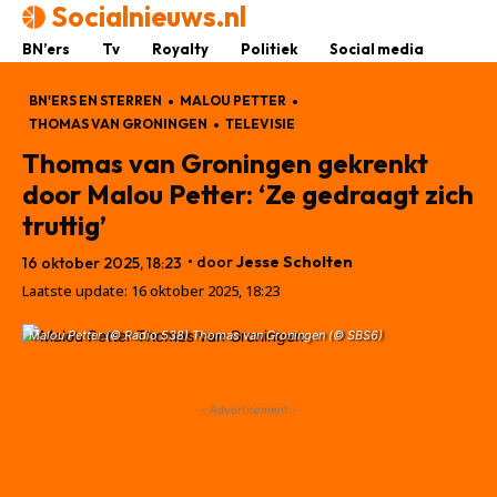
Socialnieuws.nl
BN’ers
Tv
Royalty
Politiek
Social media
BN'ERS EN STERREN
MALOU PETTER
THOMAS VAN GRONINGEN
TELEVISIE
Thomas van Groningen gekrenkt
door Malou Petter: ‘Ze gedraagt zich
truttig’
• door
Jesse Scholten
16 oktober 2025, 18:23
Laatste update:
16 oktober 2025, 18:23
Malou Petter (© Radio 538) Thomas van Groningen (© SBS6)
- Advertisement -