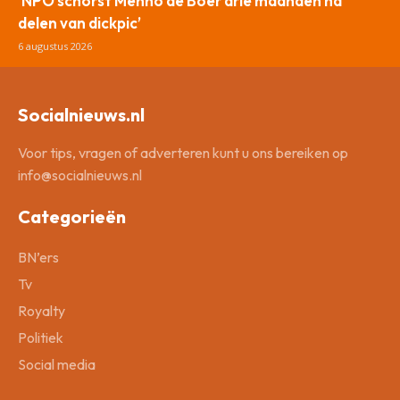
‘NPO schorst Menno de Boer drie maanden na
delen van dickpic’
6 augustus 2026
Socialnieuws.nl
Voor tips, vragen of adverteren kunt u ons bereiken op
info@socialnieuws.nl
Categorieën
BN’ers
Tv
Royalty
Politiek
Social media