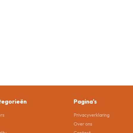
tegorieën
Pagina's
rs
Privacyverklaring
Over ons
lty
Contact