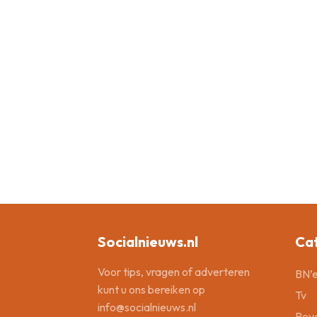
Socialnieuws.nl
Ca
Voor tips, vragen of adverteren
BN’e
kunt u ons bereiken op
Tv
info@socialnieuws.nl
Roya