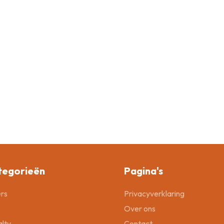
tegorieën
Pagina's
rs
Privacyverklaring
Over ons
lty
Contact