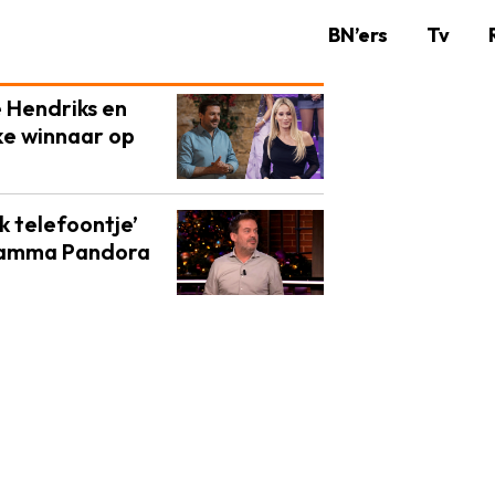
BN’ers
Tv
e Hendriks en
jke winnaar op
jk telefoontje’
gramma Pandora