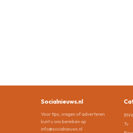
Socialnieuws.nl
Ca
Voor tips, vragen of adverteren
BN’e
kunt u ons bereiken op
Tv
info@socialnieuws.nl
Roya