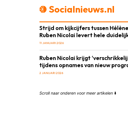
Socialnieuws.nl
Strijd om kijkcijfers tussen Hélèn
Ruben Nicolai levert hele duideli
11 JANUARI 2026
Ruben Nicolai krijgt ‘verschrikkeli
tijdens opnames van nieuw pro
2 JANUARI 2026
Scroll naar onderen voor meer artikelen
⬇️