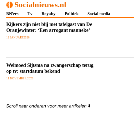
Socialnieuws.nl
BN’ers
Tv
Royalty
Politiek
Social media
Kijkers zijn niet blij met tafelgast van De
Oranjewinter: ‘Een arrogant manneke’
12 JANUARI 2026
Welmoed Sijtsma na zwangerschap terug
op tv: startdatum bekend
11 NOVEMBER 2025
Scroll naar onderen voor meer artikelen
⬇️