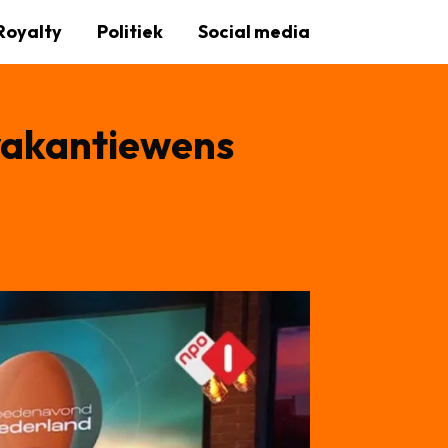
Royalty
Politiek
Social media
 vakantiewens