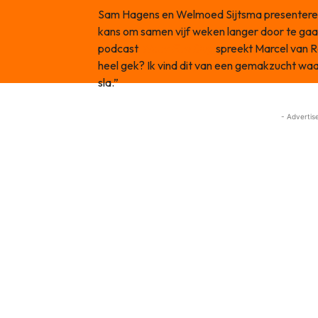
Sam Hagens en Welmoed Sijtsma presenteren
kans om samen vijf weken langer door te gaan
podcast
Weer Een Dag
spreekt Marcel van Ro
heel gek? Ik vind dit van een gemakzucht waar
sla.”
- Advertis