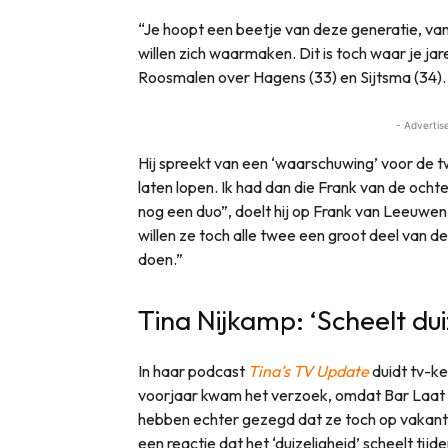
“Je hoopt een beetje van deze generatie, van:
willen zich waarmaken. Dit is toch waar je j
Roosmalen over Hagens (33) en Sijtsma (34).
- Advertis
Hij spreekt van een ‘waarschuwing’ voor de t
laten lopen. Ik had dan die Frank van de ocht
nog een duo”, doelt hij op Frank van Leeuw
willen ze toch alle twee een groot deel van d
doen.”
Tina Nijkamp: ‘Scheelt dui
In haar podcast
Tina’s TV Update
duidt tv-ke
voorjaar kwam het verzoek, omdat Bar Laat s
hebben echter gezegd dat ze toch op vakantie 
een reactie dat het ‘duizeligheid’ scheelt tijd