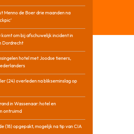
st Menno de Boer drie maanden na
ckpic’
 komt om bij afschuwelijk incident in
n Dordrecht
singelen hotel met Joodse tieners,
Nederlanders
ler (24) overleden na blikseminslag op
rand in Wassenaar: hotel en
n ontruimd
de (18) opgepakt, mogelijk na tip van CIA