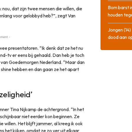
Bom barst i
 nou, dat zijn twee mensen die willen, die
houden tege
arenlang voor gelobbyd heb?”, zegt Van
Jongen (14) 
dood aan o
ement -
wee presentatoren. “Ik denk dat ze het nu
end-tv er eens bij gehaald. Dan heb je toch
en van Goedemorgen Nederland. “Maar dan
e shine hebben en dan gaan ze het apart
zeligheid’
nner Tina Nijkamp de achtergrond. “In het
chijnbaar niet eerder kon beginnen. Ze
willen. Het blijft jammer, al kreeg ik ook
ens het kijken, omdat ze zo ver uit elkaar