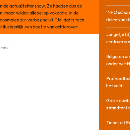
 de actualiteitenshow. Ze hadden dus de
‘NPO schor
, maar wilden allebei op vakantie. In de
delen van di
osmalen zijn verbazing uit. “Ja, dat is toch
 ik eigenlijk een beetje van achterover
Jongetje (3)
centrum va
ement -
Bulgaren om
onder wie 
Profvoetbal
het veld
Grote duinb
strandtente
Tiener uit E