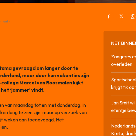
ement -
NET BINNE
Zangeres en
overleden
tsma gevraagd om langer door te
erland, maar door hun vakanties zijn
Sportschool
-collega Marcel van Roosmalen kijkt
krijgt tik op
 het ‘jammer’ vindt.
Jan Smit wi
ien van maandag tot en met donderdag. In
etentje bew
ken lang te zien zĳn, maar op verzoek van
ijf weken aan toegevoegd. Het
Nederlandse
ien.
Kreta, drie