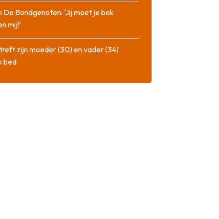
n De Bondgenoten: ‘Jij moet je bek
n mij!’
treft zijn moeder (30) en vader (34)
p bed