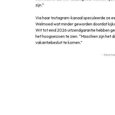
zijn.”
Via haar Instagram-kanaal speculeerde ze eerd
Welmoed wat minder geworden doordat kijkci
Wit tot eind 2026 uitzendgarantie hebben gek
het hoogseizoen te zien. “Misschien zijn het d
vakantiebesluit te komen.”
- Advertis