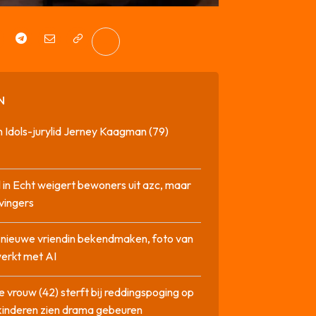
N
 Idols-jurylid Jerney Kaagman (79)
 in Echt weigert bewoners uit azc, maar
 vingers
l nieuwe vriendin bekendmaken, foto van
erkt met AI
 vrouw (42) sterft bij reddingspoging op
 kinderen zien drama gebeuren