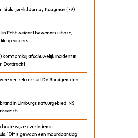
n Idols-jurylid Jerney Kaagman (79)
 in Echt weigert bewoners uit azc,
 tik op vingers
) komt om bij afschuwelijk incident in
n Dordrecht
 twee vertrekkers uit De Bondgenoten
1
 brand in Limburgs natuurgebied; NS
rkeer stil
 brute wijze overleden in
uis: ‘Dit is gewoon een moordaanslag’