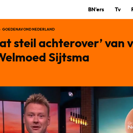
BN’ers
Tv
GOEDENAVOND NEDERLAND
at steil achterover’ van
Welmoed Sijtsma