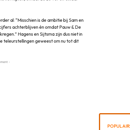
er al: “Misschien is de ambitie bij Sam en
jfers achterblijven én omdat Pauw & De
regen.” Hagens en Sijtsma zijn dus niet in
ie teleurstellingen geweest om nu tot dit
ement -
POPULAIR