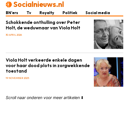
Socialnieuws.nl
BN’ers
Tv
Royalty
Politiek
Social media
Schokkende onthulling over Peter
Holt, de weduwnaar van Viola Holt
30 APRIL 2026
Viola Holt verkeerde enkele dagen
voor haar dood plots in zorgwekkende
toestand
19 NOVEMBER 2025
Scroll naar onderen voor meer artikelen
⬇️