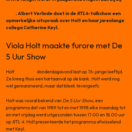
het overlijden van voormalig presentatrice Viola
Holt
. Albert Verlinde doet in de
RTL4
-talkshow een
opmerkelijke uitspraak over Holt en haar jarenlange
collega Catherine Keyl.
Viola Holt maakte furore met De
5 Uur Show
Holt
overleed
donderdagavond laat op 76-jarige leeftijd.
Ze kreeg thuis een hartaanval op de bank. Holt werd nog
wel gereanimeerd, maar dat bleek tevergeefs.
Holt was vooral bekend van
De 5 Uur Show
, een
programma dat van 1989 tot en met 1998 elke maandag tot
en met vrijdag werd uitgezonden tussen 17.00 en 18.00 uur
op
RTL 4
. Holt presenteerde het programma afwisselend
met Keyl.