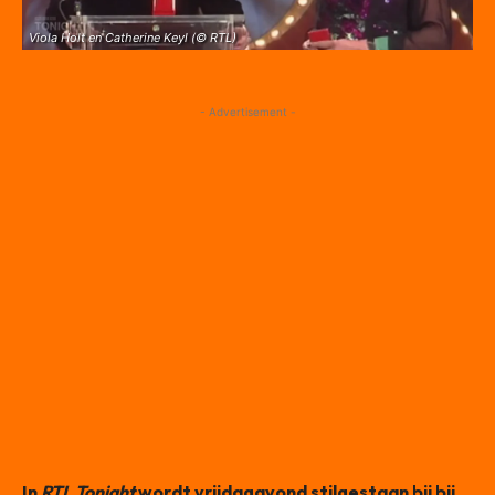
Viola Holt en Catherine Keyl (© RTL)
- Advertisement -
In
RTL Tonight
wordt vrijdagavond stilgestaan bij bij