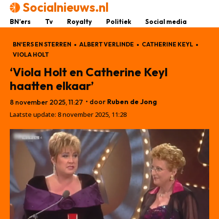
Socialnieuws.nl
BN’ers
Tv
Royalty
Politiek
Social media
BN'ERS EN STERREN
ALBERT VERLINDE
CATHERINE KEYL
VIOLA HOLT
‘Viola Holt en Catherine Keyl
haatten elkaar’
• door
Ruben de Jong
8 november 2025, 11:27
Laatste update:
8 november 2025, 11:28