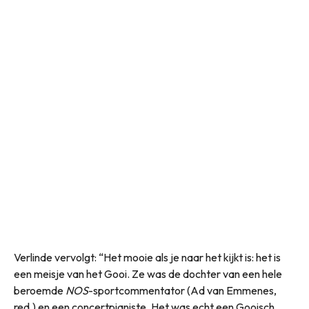
Verlinde vervolgt: “Het mooie als je naar het kijkt is: het is
een meisje van het Gooi. Ze was de dochter van een hele
beroemde
NOS
-sportcommentator (Ad van Emmenes,
red.) en een concertpianiste. Het was echt een Gooisch