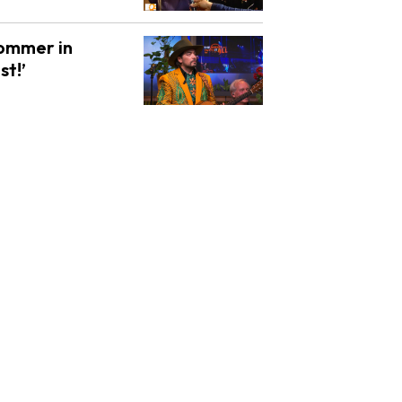
Sommer in
st!’