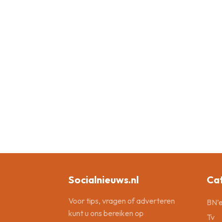
Socialnieuws.nl
Ca
Voor tips, vragen of adverteren
BN’e
kunt u ons bereiken op
Tv