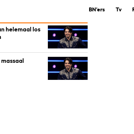
BN’ers
Tv
an helemaal los
n
n massaal