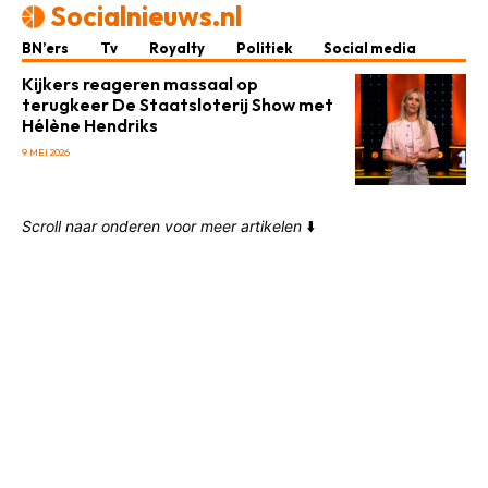
Socialnieuws.nl
BN’ers
Tv
Royalty
Politiek
Social media
Kijkers reageren massaal op
terugkeer De Staatsloterij Show met
Hélène Hendriks
9 MEI 2026
Scroll naar onderen voor meer artikelen
⬇️